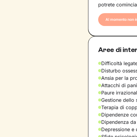
potrete comincia
Al momento non è 
Aree di inte
Difficoltà legate
Disturbo osses
Ansia per la pr
Attacchi di pan
Paure irraziona
Gestione dello 
Terapia di copp
Dipendenze com
Dipendenza da
Depressione e d
Sfide psicologic