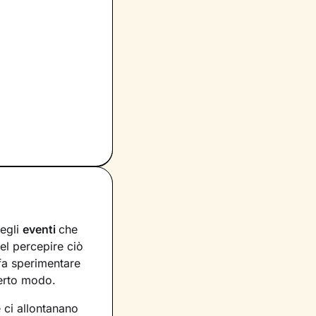
degli
eventi
che
nel percepire ciò
 fa sperimentare
certo modo.
 ci allontanano