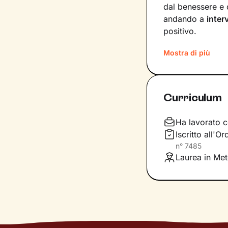
dal benessere e 
andando a
inter
positivo.
Nei nostri incont
Mostra di più
l’interpretazione
dedicheremo a 
utili per raggiung
Curriculum
Io resterò al tuo
tuoi bisogni e va
Ha lavorato c
ricompensa per il
Iscritto all'O
n°
7485
Laurea in Met