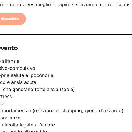
re a conoscervi meglio e capire se iniziare un percorso ins
disponibile
rvento
 all’ansia
sivo-compulsivo
opria salute e ipocondria
ico e ansia acuta
li che generano forte ansia (fobie)
stress
ia
portamentali (relazionale, shopping, gioco d'azzardo)
 sostanze
ifficoltà legate all’umore
he legate all’espatrio