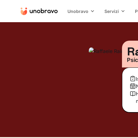
Unobravo
Servizi
P
Ra
Psi