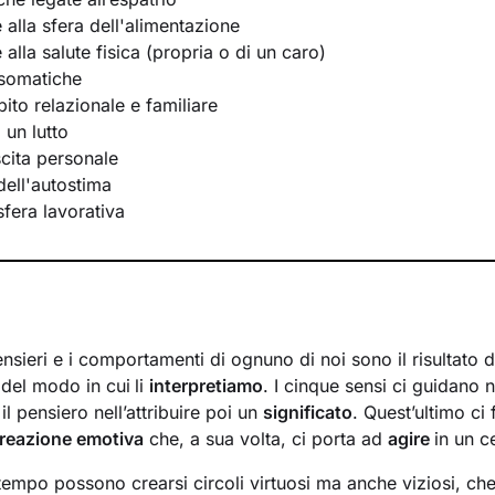
e alla sfera dell'alimentazione
e alla salute fisica (propria o di un caro)
osomatiche
bito relazionale e familiare
 un lutto
scita personale
ell'autostima
 sfera lavorativa
nsieri e i comportamenti di ognuno di noi sono il risultato 
del modo in cui
li
interpretiamo
. I cinque sensi ci guidano 
il pensiero nell’attribuire poi un
significato
. Quest’ultimo ci
reazione emotiva
che, a sua volta, ci porta ad
agire
in un 
tempo possono crearsi circoli virtuosi ma anche viziosi, che