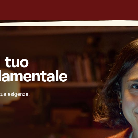
l tuo
damentale
 tue esigenze!