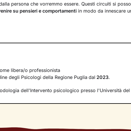
dalla persona che vorremmo essere. Questi circuiti si poss
venire su pensieri e comportamenti
in modo da innescare 
ri andremo prima di tutto a indagare quali siano gli element
 degli eventi della tua vita. Una volta acquisita questa
consa
un
potenziamento delle tue risorse interne
e all’acquisizione
ere i tuoi obiettivi specifici.
 fianco per tutto il percorso, per allenarti con
esercizi e tec
lori, e per aiutarti a non perdere motivazione e determinazi
ome libera/o professionista
 lavoro fatto? Il tanto desiderato
benessere
.
rdine degli Psicologi della Regione Puglia
dal
2023
.
odologia dell'Intervento psicologico presso l'Università del