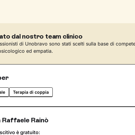
ato dal nostro team clinico
essionisti di Unobravo sono stati scelti sulla base di compet
sicologico ed empatia.
per
ale
Terapia di coppia
 Raffaele Rainò
scitivo è gratuito: