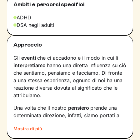
Ambiti e percorsi specifici
ADHD
DSA negli adulti
Approccio
Gli
eventi
che ci accadono e il modo in cui li
interpretiamo
hanno una diretta influenza su ciò
che sentiamo, pensiamo e facciamo. Di fronte
a una stessa esperienza, ognuno di noi ha una
reazione diversa dovuta al significato che le
attribuiamo.
Una volta che il nostro
pensiero
prende una
determinata direzione, infatti, siamo portati a
provare un certo tipo di
emozioni
e ad
agire
in
Mostra di più
modi che possono ostacolare il nostro
benessere.