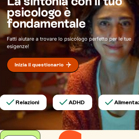
La sintonia con il tuo
azione che finora ti hanno limitato. Io resterò al
psicologo è
tuo fianco per spronarti e sostenerti, e
cammineremo insieme verso la meta: il tuo
fondamentale
benessere
.
Fatti aiutare a trovare lo psicologo perfetto per le tue
esigenze!
Inizia il questionario
Relazioni
ADHD
Alimentazi