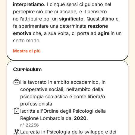
interpretiamo
. I cinque sensi ci guidano nel
percepire ciò che ci accade, e il pensiero
nell’attribuire poi un
significato
. Quest’ultimo ci
fa sperimentare una determinata
reazione
emotiva
che, a sua volta, ci porta ad
agire
in un
certo modo.
Mostra di più
Col passare del tempo possono crearsi circoli
virtuosi ma anche viziosi, che ci allontanano dal
benessere e dalla persona che vorremmo
Curriculum
essere. Questi circuiti si possono interrompere,
andando a
intervenire su pensieri e
Ha lavorato in ambito accademico, in
comportamenti
in modo da innescare un
cooperative sociali, nell’ambito della
cambiamento positivo.
psicologia scolastica e come libera/o
professionista
Nei nostri incontri andremo prima di tutto a
Iscritta all'Ordine degli Psicologi della
indagare quali siano gli elementi che
Regione Lombardia
dal
2020
.
influenzano l’interpretazione degli eventi della
n°
22256
tua vita. Una volta acquisita questa
Laureata in Psicologia dello sviluppo e dei