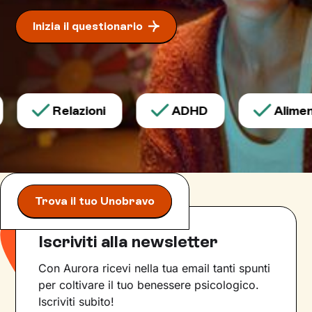
Inizia il questionario
Relazioni
ADHD
Aliment
Trova il tuo Unobravo
Iscriviti alla newsletter
Con Aurora ricevi nella tua email tanti spunti
per coltivare il tuo benessere psicologico.
Iscriviti subito!