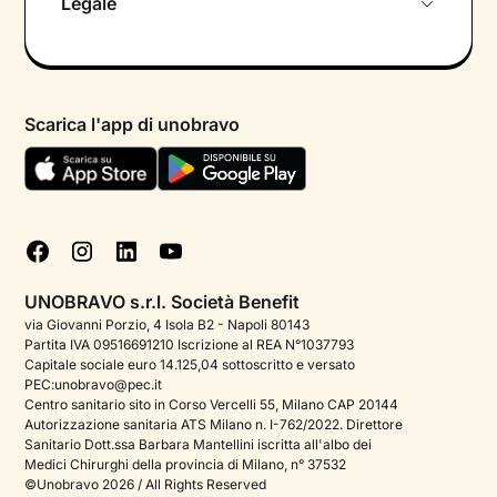
Legale
Colloquio conoscitivo gratuito
Informativa privacy calendario
Psicologo in chat
Informativa privacy paziente
Psicologi per aree di intervento
Scarica l'app di unobravo
Termini e condizioni
Aiuto urgente
Informativa Privacy
FAQ
Dichiarazione di Accessibilità
Blog
Cookie policy
Test psicologici
Gestisci cookie
UNOBRAVO s.r.l. Società Benefit
Podcast di psicologia
via Giovanni Porzio, 4 Isola B2 - Napoli 80143
Partita IVA 09516691210 Iscrizione al REA N°1037793
Corporate
Capitale sociale euro 14.125,04 sottoscritto e versato
PEC:unobravo@pec.it
Psicologo italiano all'estero
Centro sanitario sito in Corso Vercelli 55, Milano CAP 20144
Autorizzazione sanitaria ATS Milano n. I-762/2022. Direttore
Sala stampa
Sanitario Dott.ssa Barbara Mantellini iscritta all'albo dei
Medici Chirurghi della provincia di Milano, n° 37532
Bandi e premi
©Unobravo 2026 / All Rights Reserved