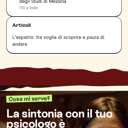
degli Studi di Messina
e attraverso queste ti accompagnerò
110 e lode
nell’affrontare i nodi più spinosi e nel
vivere al
meglio il presente
.
Articoli
Vedrai tutto il tuo mondo sotto una nuova luce
L'espatrio: tra voglia di scoprire e paura di
e davanti a te compariranno nuove strade da
andare
percorrere un passo dopo l’altro, verso il
cambiamento positivo
e il benessere che
desideri.
Cosa mi serve?
La sintonia con il tuo
psicologo è