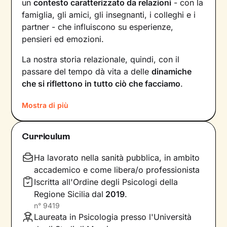
un
contesto caratterizzato da relazioni
- con la
famiglia, gli amici, gli insegnanti, i colleghi e i
partner - che influiscono su esperienze,
pensieri ed emozioni.
La nostra storia relazionale, quindi, con il
passare del tempo dà vita a delle
dinamiche
che si riflettono in tutto ciò che facciamo
.
Comprendere questi meccanismi è il primo
Mostra di più
passo necessario per poter dare nuovi
significati a ciò che viviamo ogni giorno.
Curriculum
Proprio su questo ci concentreremo durante i
nostri incontri: in un clima di ascolto e
Ha lavorato nella sanità pubblica, in ambito
accoglienza, potrai condividere ciò che provi in
accademico e come libera/o professionista
completa libertà. Ripercorreremo la tua storia e
Iscritta all'Ordine degli Psicologi della
ti aiuterò a riflettere su diversi aspetti della tua
Regione Sicilia
dal
2019
.
vita, per far emergere i tuoi
bisogni
più
n°
9419
profondi. Individueremo le
risorse interne
e le
Laureata in Psicologia presso l'Università
potenzialità di cui non sei ancora consapevole,