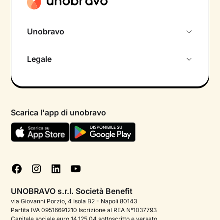
Unobravo
Chi siamo
Legale
Colloquio conoscitivo gratuito
Informativa privacy calendario
Psicologo in chat
Informativa privacy paziente
Psicologi per aree di intervento
Scarica l'app di unobravo
Termini e condizioni
Aiuto urgente
Informativa Privacy
FAQ
Dichiarazione di Accessibilità
Blog
Cookie policy
Test psicologici
Gestisci cookie
UNOBRAVO s.r.l. Società Benefit
Podcast di psicologia
via Giovanni Porzio, 4 Isola B2 - Napoli 80143
Partita IVA 09516691210 Iscrizione al REA N°1037793
Corporate
Capitale sociale euro 14.125,04 sottoscritto e versato