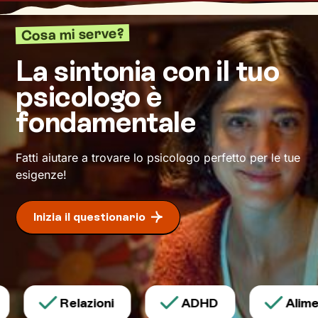
sulla tua esperienza particolare.
Cosa mi serve?
Ogni persona
, infatti,
è unica
sia per il suo
modo di agire, pensare e provare emozioni, sia
La sintonia con il tuo
per le risorse che possiede. Con il cammino
psicologo è
che intraprenderemo insieme terrò conto della
tua unicità e ti sosterrò nel modo più mirato
fondamentale
possibile, per
avviare con efficacia il
cambiamento
desiderato.
Fatti aiutare a trovare lo psicologo perfetto per le tue
esigenze!
Inizia il questionario
Relazioni
ADHD
Alimen