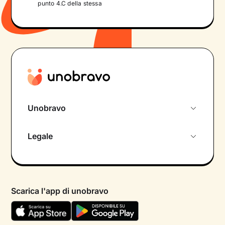
punto 4.C della stessa
Unobravo
Chi siamo
Legale
Colloquio conoscitivo gratuito
Informativa privacy calendario
Psicologo in chat
Informativa privacy paziente
Psicologi per aree di intervento
Scarica l'app di unobravo
Termini e condizioni
Aiuto urgente
Informativa Privacy
FAQ