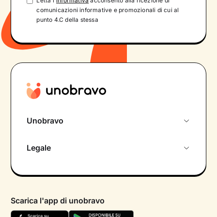
Letta l'
informativa
acconsento alla ricezione di
comunicazioni informative e promozionali di cui al
punto 4.C della stessa
Unobravo
Chi siamo
Legale
Colloquio conoscitivo gratuito
Informativa privacy calendario
Psicologo in chat
Informativa privacy paziente
Psicologi per aree di intervento
Scarica l'app di unobravo
Termini e condizioni
Aiuto urgente