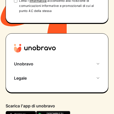
Letta l'
informativa
acconsento alla ricezione di
comunicazioni informative e promozionali di cui al
punto 4.C della stessa
Unobravo
Chi siamo
Legale
Colloquio conoscitivo gratuito
Informativa privacy calendario
Psicologo in chat
Informativa privacy paziente
Psicologi per aree di intervento
Scarica l'app di unobravo
Termini e condizioni
Aiuto urgente