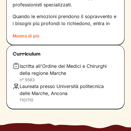
professionisti specializzati.
Quando le emozioni prendono il sopravvento e
i bisogni più profondi lo richiedono, entra in
gioco un approccio che si fa carico della
Mostra di più
persona nella sua interezza
: corpo e mente. Un
percorso di cambiamento così completo
prende in considerazione tutti i fattori che
Curriculum
contribuiscono alla percezione di malessere
attuale, cercando di ridurre l’impatto con
Iscritta all'Ordine dei Medici e Chirurghi
strumenti che attingono a discipline diverse
,
della regione Marche
inclusi il supporto farmacologico e la terapia
n°
5593
Laureata presso Università politecnica
psicologica.
delle Marche, Ancona
Considera i nostri incontri come uno
spazio
110/110
accogliente e sicuro
, in cui potrai esprimerti in
libertà e nel quale troverai il sostegno che
cerchi. Dall’assistenza continuativa alla
prescrizione - se necessaria - di terapie