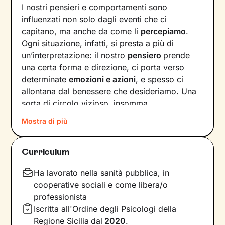
I nostri pensieri e comportamenti sono
influenzati non solo dagli eventi che ci
capitano, ma anche da come li
percepiamo
.
Ogni situazione, infatti, si presta a più di
un’interpretazione: il nostro
pensiero
prende
una certa forma e direzione, ci porta verso
determinate
emozioni e azioni
, e spesso ci
allontana dal benessere che desideriamo. Una
sorta di circolo vizioso, insomma.
Mostra di più
Si può interrompere questo circuito,
innescando un
cambiamento che porti a una
maggiore serenità
? Certo che sì, andando a
Curriculum
intervenire proprio sui pensieri e i
comportamenti che lo generano.
Ha lavorato nella sanità pubblica, in
cooperative sociali e come libera/o
Il mio compito sarà quello di accompagnarti in
professionista
questo processo, aiutandoti prima di tutto a
Iscritta all'Ordine degli Psicologi della
diventare
consapevole di tutto quello
che
Regione Sicilia
dal
2020
.