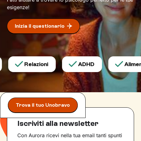
esigenze!
Inizia il questionario
Relazioni
ADHD
Aliment
Trova il tuo Unobravo
Iscriviti alla newsletter
Con Aurora ricevi nella tua email tanti spunti