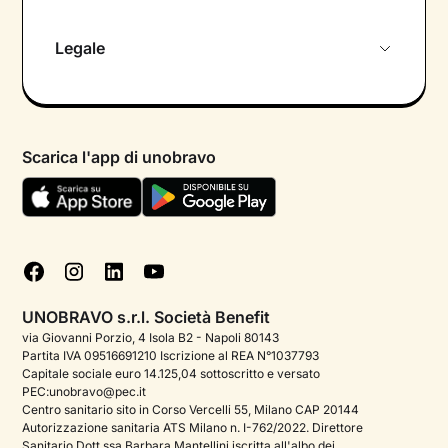
Chi siamo
Legale
Colloquio conoscitivo gratuito
Informativa privacy calendario
Psicologo in chat
Informativa privacy paziente
Psicologi per aree di intervento
Scarica l'app di unobravo
Termini e condizioni
Aiuto urgente
Informativa Privacy
FAQ
Dichiarazione di Accessibilità
Blog
Cookie policy
Test psicologici
Gestisci cookie
UNOBRAVO s.r.l. Società Benefit
Podcast di psicologia
via Giovanni Porzio, 4 Isola B2 - Napoli 80143
Partita IVA 09516691210 Iscrizione al REA N°1037793
Corporate
Capitale sociale euro 14.125,04 sottoscritto e versato
PEC:unobravo@pec.it
Psicologo italiano all'estero
Centro sanitario sito in Corso Vercelli 55, Milano CAP 20144
Autorizzazione sanitaria ATS Milano n. I-762/2022. Direttore
Sala stampa
Sanitario Dott.ssa Barbara Mantellini iscritta all'albo dei