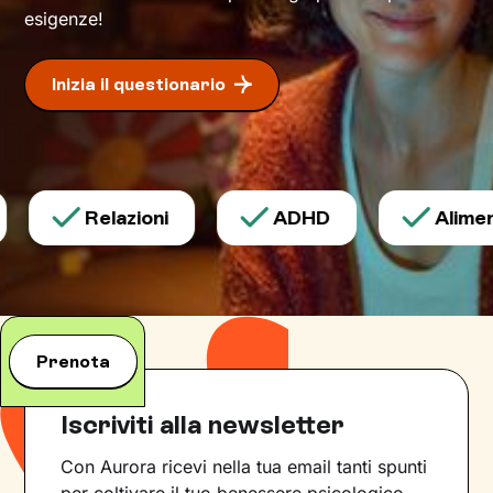
esigenze!
Inizia il questionario
Relazioni
ADHD
Aliment
Prenota
Iscriviti alla newsletter
Con Aurora ricevi nella tua email tanti spunti