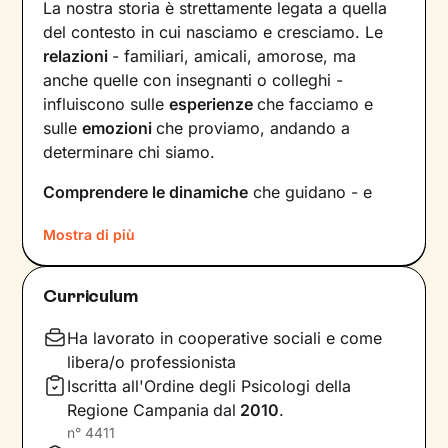
La nostra storia è strettamente legata a quella
del contesto in cui nasciamo e cresciamo. Le
relazioni
- familiari, amicali, amorose, ma
anche quelle con insegnanti o colleghi -
influiscono sulle
esperienze
che facciamo e
sulle
emozioni
che proviamo, andando a
determinare chi siamo.
Comprendere le dinamiche
che guidano - e
hanno guidato in passato - le tue relazioni è
Mostra di più
fondamentale per poter capire chi sei, per
vedere tutto il tuo mondo sotto una luce
diversa e dare nuovi significati a ciò che ti
Curriculum
accade.
Ha lavorato in cooperative sociali e come
Nei nostri incontri avrò cura di creare un clima
libera/o professionista
di ascolto e comprensione, così che tu possa
Iscritta all'Ordine degli Psicologi della
condividere ciò che pensi e provi in libertà
,
Regione Campania
dal
2010
.
senza temere il giudizio. Insieme esploreremo i
n°
4411