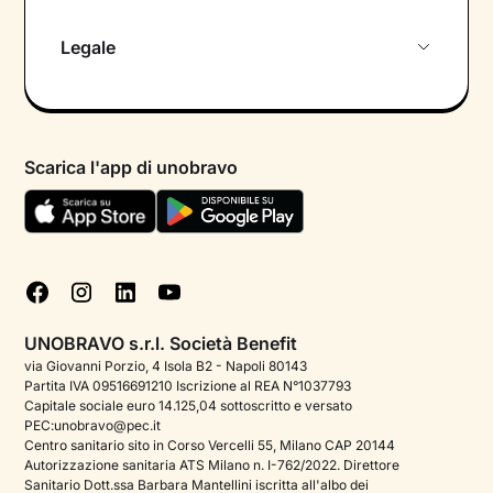
Chi siamo
Legale
Colloquio conoscitivo gratuito
Informativa privacy calendario
Psicologo in chat
Informativa privacy paziente
Psicologi per aree di intervento
Scarica l'app di unobravo
Termini e condizioni
Aiuto urgente
Informativa Privacy
FAQ
Dichiarazione di Accessibilità
Blog
Cookie policy
Test psicologici
Gestisci cookie
UNOBRAVO s.r.l. Società Benefit
Podcast di psicologia
via Giovanni Porzio, 4 Isola B2 - Napoli 80143
Partita IVA 09516691210 Iscrizione al REA N°1037793
Corporate
Capitale sociale euro 14.125,04 sottoscritto e versato
PEC:unobravo@pec.it
Psicologo italiano all'estero
Centro sanitario sito in Corso Vercelli 55, Milano CAP 20144
Autorizzazione sanitaria ATS Milano n. I-762/2022. Direttore
Approfondimenti sulla salute mentale
Sanitario Dott.ssa Barbara Mantellini iscritta all'albo dei