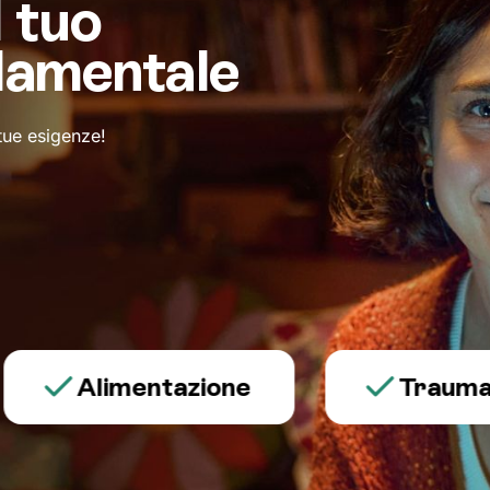
l tuo
damentale
 tue esigenze!
Alimentazione
Trauma e ps