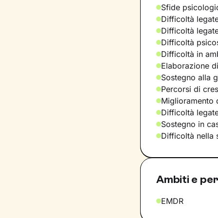
Sfide psicologic
Difficoltà legat
Difficoltà legat
Difficoltà psic
Difficoltà in am
Elaborazione di
Sostegno alla ge
Percorsi di cre
Miglioramento d
Difficoltà lega
Sostegno in casi
Difficoltà nella
Ambiti e per
EMDR