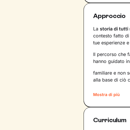
Approccio
La
storia di tutti
contesto fatto d
tue esperienze e
Il percorso che 
hanno guidato in 
familiare e non 
alla base di ciò 
Imparerai a trasf
Mostra di più
competenze e po
nuove strade da 
desideri.
Curriculum
Considera i nostr