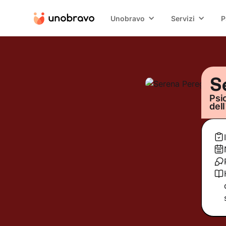
Unobravo
Servizi
P
S
Psi
del