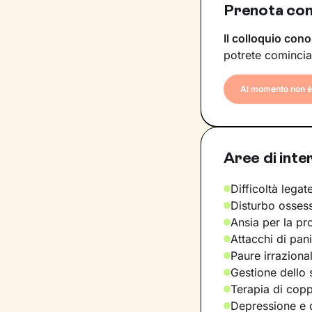
Prenota co
Il colloquio cono
potrete comincia
Al momento non è 
Aree di inte
Difficoltà legate
Disturbo osses
Ansia per la pr
Attacchi di pan
Paure irraziona
Gestione dello 
Terapia di copp
Depressione e d