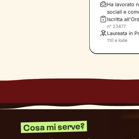
completa libertà 
Ha lavorato ne
di
accoglienza, 
sociali e com
racchiudi in te. 
Iscritta all'
risoluzione, graz
n°
23477
tuo presente.
Laureata in P
110 e lode
Dove ti condurrà
un
maggiore ben
Cosa mi serve?