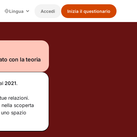
Lingua
Accedi
Inizia il questionario
to con la teoria
al
2021
.
ue relazioni.
nella scoperta
e uno spazio