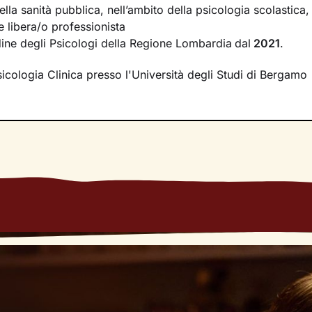
e riflettere su diversi aspetti della tua vita. Avrò cura di cr
lla sanità pubblica, nell’ambito della psicologia scolastica,
ascolto e comprensione
, per far emergere i tuoi bisogni e l
e libera/o professionista
Ti accompagnerò nell’affrontare i nodi più spinosi e nel cerca
Ordine degli Psicologi della Regione Lombardia
dal
2021
.
ie allo
sviluppo di nuovi pensieri e comportamenti
utili a vi
sicologia Clinica presso l'Università degli Studi di Bergamo
 questo percorso? A un modo inedito di affrontare gli eventi
essere
.