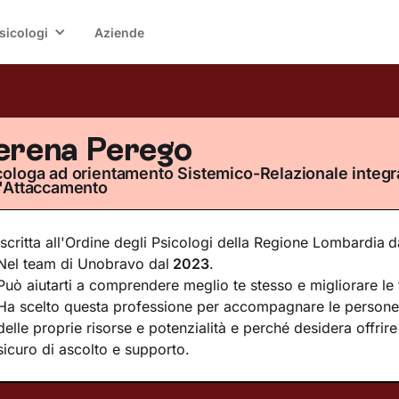
sicologi
Aziende
erena Perego
cologa ad orientamento Sistemico-Relazionale integra
l'Attaccamento
Iscritta all'Ordine degli Psicologi della Regione Lombardia
d
Nel team di Unobravo dal
2023
.
Può aiutarti a comprendere meglio te stesso e migliorare le t
Ha scelto questa professione per accompagnare le persone 
delle proprie risorse e potenzialità e perché desidera offrir
sicuro di ascolto e supporto.