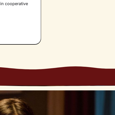
eare un’atmosfera
 in cooperative
e risorse che
re la loro
vere al meglio il
 della vita e a