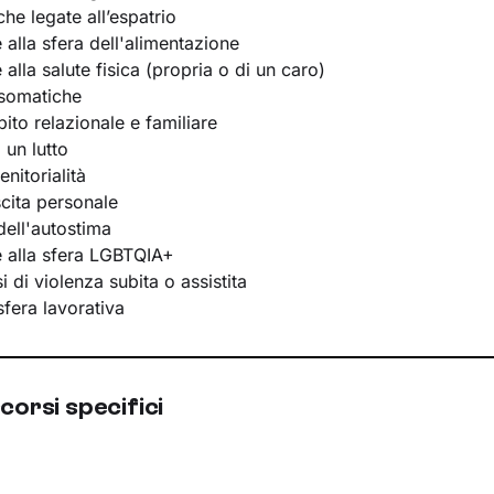
he legate all’espatrio
e alla sfera dell'alimentazione
e alla salute fisica (propria o di un caro)
osomatiche
bito relazionale e familiare
 un lutto
nitorialità
scita personale
ell'autostima
te alla sfera LGBTQIA+
 di violenza subita o assistita
 sfera lavorativa
corsi specifici