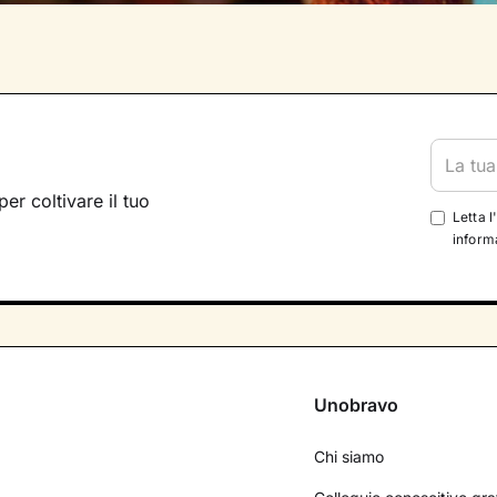
per coltivare il tuo
Letta l
informa
Unobravo
Chi siamo