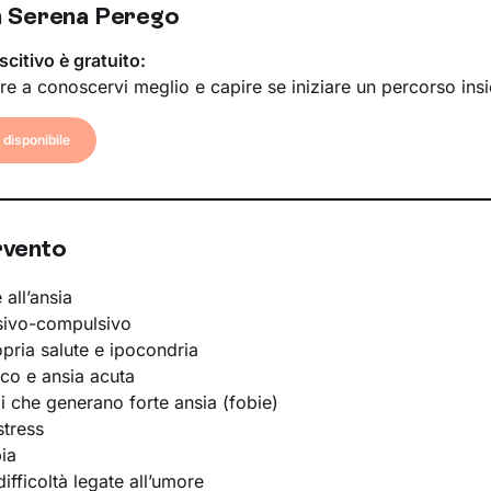
n Serena Perego
scitivo è gratuito:
re a conoscervi meglio e capire se iniziare un percorso ins
disponibile
rvento
 all’ansia
sivo-compulsivo
opria salute e ipocondria
ico e ansia acuta
li che generano forte ansia (fobie)
stress
ia
ifficoltà legate all’umore