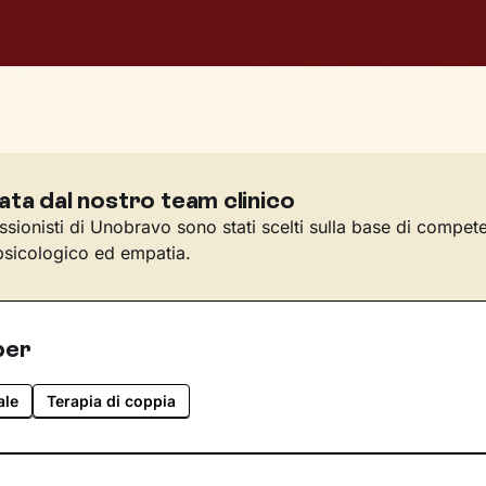
ata dal nostro team clinico
essionisti di Unobravo sono stati scelti sulla base di compet
sicologico ed empatia.
per
ale
Terapia di coppia