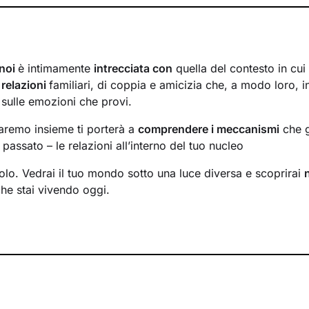
 noi
è intimamente
intrecciata con
quella del contesto in cui
i
relazioni
familiari, di coppia e amicizia che, a modo loro, i
 sulle emozioni che provi.
faremo insieme ti porterà a
comprendere i meccanismi
che g
passato – le relazioni all’interno del tuo nucleo
solo. Vedrai il tuo mondo sotto una luce diversa e scoprirai
che stai vivendo oggi.
ormare alcuni elementi che non ti rappresentano più e scopri
tenzialità
che non sapevi di avere. Davanti ai tuoi occhi 
percorrere, un passo dopo l’altro, verso il
cambiamento pos
i incontri come uno spazio sicuro, in cui condividere ciò ch