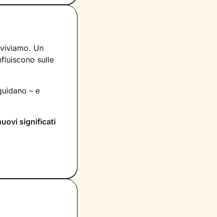
 viviamo. Un
nfluiscono sulle
uidano – e
nuovi significati
rai dentro di te
compariranno
itivo
che
e provi in