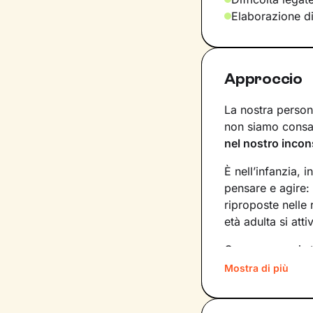
Elaborazione d
Approccio
La nostra persona
non siamo consap
nel nostro incon
È nell’infanzia, i
pensare e agire:
riproposte nelle
età adulta si att
Conoscere noi st
quinte: raggiung
Mostra di più
svincolare il pre
Nel percorso che