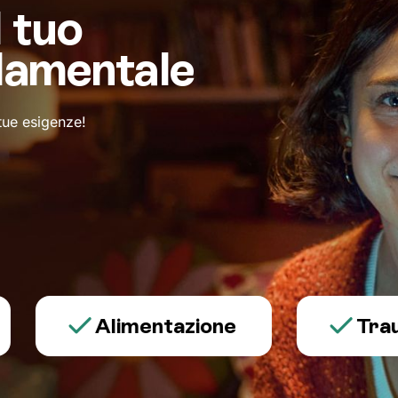
l tuo
damentale
 tue esigenze!
Alimentazione
Trauma e