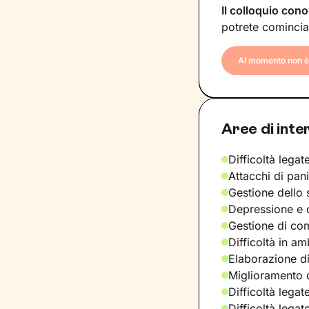
Il colloquio cono
potrete comincia
Al momento non è 
Aree di inte
Difficoltà legate
Attacchi di pan
Gestione dello 
Depressione e d
Gestione di com
Difficoltà in am
Elaborazione di
Miglioramento d
Difficoltà legat
Difficoltà lega