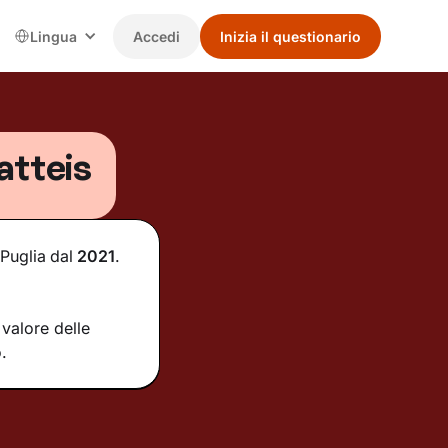
Lingua
Accedi
Inizia il questionario
atteis
 Puglia
dal
2021
.
valore delle
.