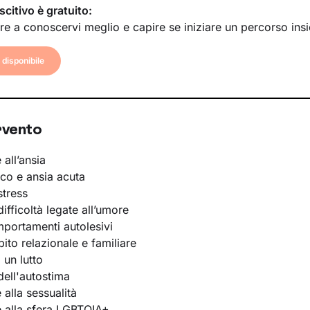
scitivo è gratuito:
re a conoscervi meglio e capire se iniziare un percorso ins
disponibile
rvento
 all’ansia
ico e ansia acuta
stress
ifficoltà legate all’umore
portamenti autolesivi
bito relazionale e familiare
 un lutto
ell'autostima
e alla sessualità
te alla sfera LGBTQIA+