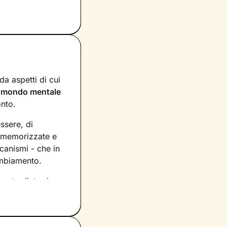
a aspetti di cui
n
mondo mentale
onto.
essere, di
, memorizzate e
canismi - che in
ambiamento.
asto dietro le
rio per
ecipazione,