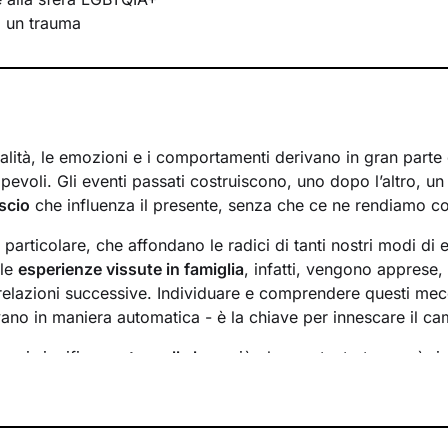
i un trauma
lità, le emozioni e i comportamenti derivano in gran parte d
evoli. Gli eventi passati costruiscono, uno dopo l’altro, u
scio
che influenza il presente, senza che ce ne rendiamo c
n particolare, che affondano le radici di tanti nostri modi di 
 le
esperienze vissute in famiglia
, infatti, vengono apprese
 relazioni successive. Individuare e comprendere questi mec
ivano in maniera automatica - è la chiave per innescare il c
essi significa
portare alla luce
ciò che per tanto tempo è rim
ere questo tipo di consapevolezza è il primo passo necessa
sente
dal passato
e viverlo con maggiore serenità.
 faremo insieme ti ascolterò sempre con attenzione e part