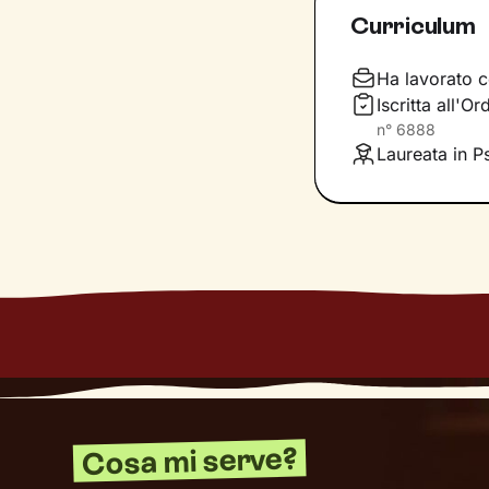
Curriculum
aiutandoti a far
e
come ti relazioni
definiscono ma d
Ha lavorato c
Iscritta all'O
Questo ti consent
n°
6888
individuare risor
Laureata in P
Cosa mi serve?