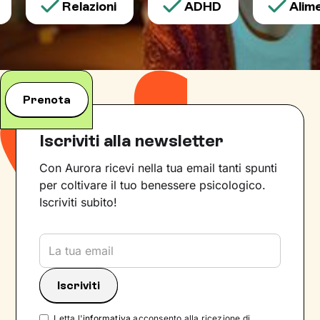
Relazioni
ADHD
Alimen
Prenota
Iscriviti alla newsletter
Con Aurora ricevi nella tua email tanti spunti
per coltivare il tuo benessere psicologico.
Iscriviti subito!
Letta l'
informativa
acconsento alla ricezione di