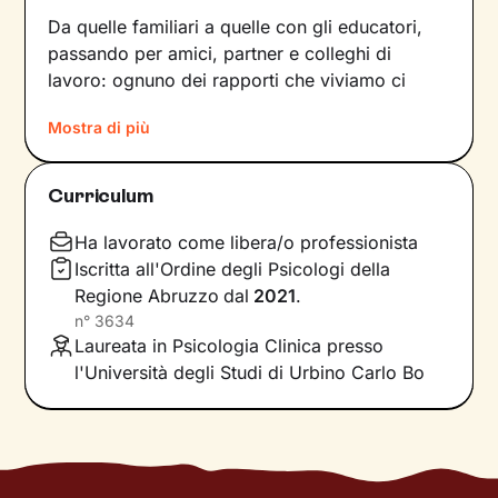
Da quelle familiari a quelle con gli educatori,
passando per amici, partner e colleghi di
lavoro: ognuno dei rapporti che viviamo ci
forgia e, allo stesso tempo, rispecchia le
Mostra di più
dinamiche che abbiamo sperimentato fino a
quel momento. Anche le
emozioni
che
proviamo e i
pensieri
che concepiamo sono
Curriculum
influenzati dal contesto relazionale in cui siamo
cresciuti.
Ha lavorato come libera/o professionista
Iscritta all'Ordine degli Psicologi della
Per superare momenti difficili e raggiungere un
Regione Abruzzo
dal
2021
.
maggiore benessere bisogna comprendere
n°
3634
quali siano gli elementi che non ci
Laureata in Psicologia Clinica presso
rappresentano più e quali i
bisogni
l'Università degli Studi di Urbino Carlo Bo
insoddisfatti su cui lavorare
. In base a questo
si vanno a individuare le
risorse
necessarie per
farlo, che sono già dentro di noi anche se
spesso non ne siamo consapevoli.