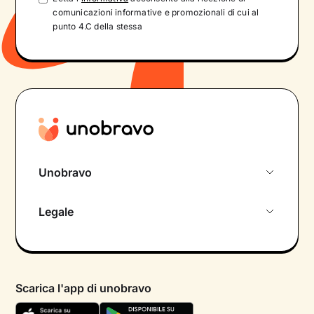
comunicazioni informative e promozionali di cui al
punto 4.C della stessa
Unobravo
Chi siamo
Legale
Colloquio conoscitivo gratuito
Informativa privacy calendario
Psicologo in chat
Informativa privacy paziente
Psicologi per aree di intervento
Scarica l'app di unobravo
Termini e condizioni
Aiuto urgente