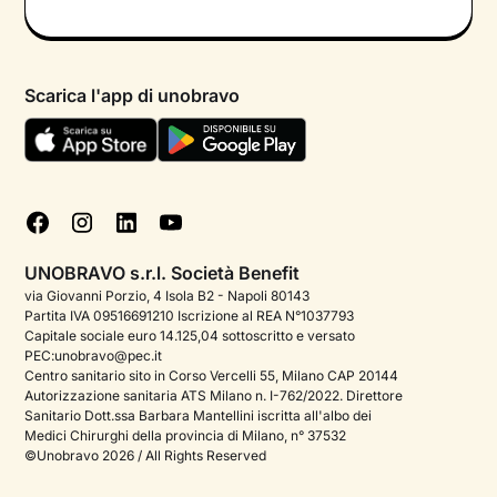
Colloquio conoscitivo gratuito
Informativa privacy calendario
Psicologo in chat
Informativa privacy paziente
Psicologi per aree di intervento
Scarica l'app di unobravo
Termini e condizioni
Aiuto urgente
Informativa Privacy
FAQ
Dichiarazione di Accessibilità
Blog
Cookie policy
Test psicologici
Gestisci cookie
UNOBRAVO s.r.l. Società Benefit
Podcast di psicologia
via Giovanni Porzio, 4 Isola B2 - Napoli 80143
Partita IVA 09516691210 Iscrizione al REA N°1037793
Corporate
Capitale sociale euro 14.125,04 sottoscritto e versato
PEC:unobravo@pec.it
Psicologo italiano all'estero
Centro sanitario sito in Corso Vercelli 55, Milano CAP 20144
Autorizzazione sanitaria ATS Milano n. I-762/2022. Direttore
Approfondimenti sulla salute mentale
Sanitario Dott.ssa Barbara Mantellini iscritta all'albo dei
Medici Chirurghi della provincia di Milano, n° 37532
Sala stampa
©Unobravo 2026 / All Rights Reserved
Bandi e premi