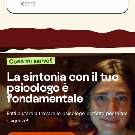
raggiunti, aggiornando gli obiettivi di
100/110
conseguenza.
Una seduta dopo l’altra, andremo ad
analizzare
ciò che interferisce con il tuo benessere
e le
conseguenze che questo ha sulla tua vita.
Imparerai a sentire e riconoscere i tuoi bisogni
più profondi, oltre che ad affrontarli grazie a
strategie specifiche
cucite proprio su di essi e
Cosa mi serve?
sulla tua esperienza particolare.
La sintonia con il tuo
Ogni persona
, infatti,
è unica
sia per il suo
psicologo è
modo di agire, pensare e provare emozioni, sia
per le risorse che possiede. Con il cammino
fondamentale
che intraprenderemo insieme terrò conto della
tua unicità e ti sosterrò nel modo più mirato
possibile, per
avviare con efficacia il
Fatti aiutare a trovare lo psicologo perfetto per le tue
cambiamento
desiderato.
esigenze!