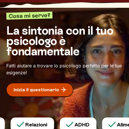
bisogni e valori, e per aiutarti a non perdere
motivazione e determinazione. La ricompensa
Cosa mi serve?
per il lavoro fatto? Il tanto desiderato
benessere
.
La sintonia con il tuo
psicologo è
fondamentale
Fatti aiutare a trovare lo psicologo perfetto per le tue
esigenze!
Inizia il questionario
Relazioni
ADHD
Alimen