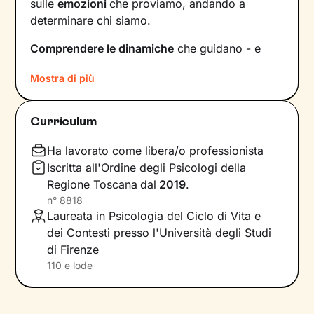
sulle
emozioni
che proviamo, andando a
determinare chi siamo.
Comprendere le dinamiche
che guidano - e
hanno guidato in passato - le tue relazioni è
Mostra di più
fondamentale per poter capire chi sei, per
vedere tutto il tuo mondo sotto una luce
diversa e dare nuovi significati a ciò che ti
Curriculum
accade.
Ha lavorato come libera/o professionista
Nei nostri incontri avrò cura di creare un clima
Iscritta all'Ordine degli Psicologi della
di ascolto e comprensione, così che tu possa
Regione Toscana
dal
2019
.
condividere ciò che pensi e provi in libertà
,
n°
8818
senza temere il giudizio. Insieme esploreremo i
Laureata in Psicologia del Ciclo di Vita e
tuoi
bisogni
, individueremo gli
obiettivi
che ti
dei Contesti presso l'Università degli Studi
poni e porteremo alla luce
competenze
e
di Firenze
risorse interne che forse non sai ancora di
110 e lode
avere.
Questi elementi guideranno il cammino che