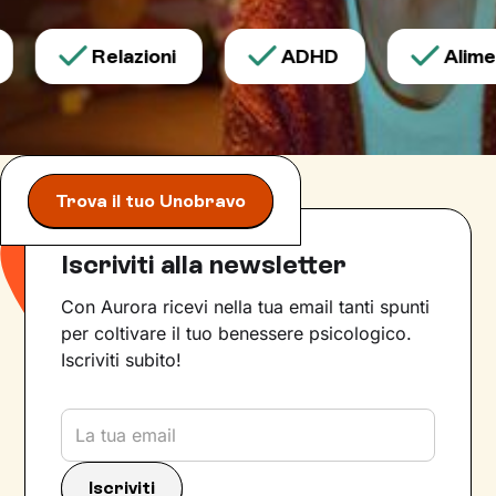
Relazioni
ADHD
Aliment
Trova il tuo Unobravo
Iscriviti alla newsletter
Con Aurora ricevi nella tua email tanti spunti
per coltivare il tuo benessere psicologico.
Iscriviti subito!