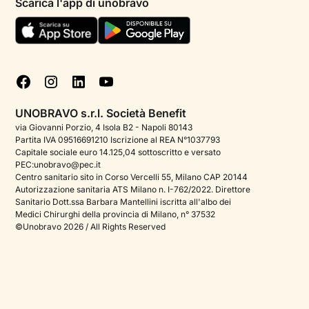
Scarica l'app di unobravo
Termini e condizioni
Aiuto urgente
Informativa Privacy
FAQ
Dichiarazione di Accessibilità
Blog
Cookie policy
Test psicologici
Gestisci cookie
UNOBRAVO s.r.l. Società Benefit
Podcast di psicologia
via Giovanni Porzio, 4 Isola B2 - Napoli 80143
Partita IVA 09516691210 Iscrizione al REA N°1037793
Corporate
Capitale sociale euro 14.125,04 sottoscritto e versato
PEC:unobravo@pec.it
Psicologo italiano all'estero
Centro sanitario sito in Corso Vercelli 55, Milano CAP 20144
Autorizzazione sanitaria ATS Milano n. I-762/2022. Direttore
Approfondimenti sulla salute mentale
Sanitario Dott.ssa Barbara Mantellini iscritta all'albo dei
Medici Chirurghi della provincia di Milano, n° 37532
Sala stampa
©Unobravo 2026 / All Rights Reserved
Bandi e premi
Posizioni aperte
Contattaci