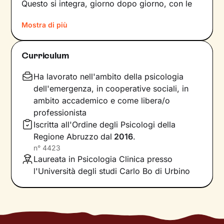
Questo si integra, giorno dopo giorno, con le
nostre
percezioni
e con i
pensieri
, andando a
Mostra di più
influire sulle
emozioni
che proviamo, sui
comportamenti
che mettiamo in atto e sul
modo in cui
comunichiamo
. Il risultato è una
Curriculum
sintesi unica tra questi diversi aspetti: siamo
noi, con la nostra individualità.
Ha lavorato nell'ambito della psicologia
dell'emergenza, in cooperative sociali, in
Sul
ponte che si crea tra il mondo interno e
ambito accademico e come libera/o
quello esterno
si inserisce il lavoro che faremo
professionista
insieme, che andrà a comprendere nel passato
Iscritta all'Ordine degli Psicologi della
della tua storia e a ricostruire ciò che fa parte
Regione Abruzzo
dal
2016
.
del tuo presente. La voglia di cambiamento
n°
4423
sarà la motivazione necessaria per muovere i
Laureata in Psicologia Clinica presso
primi passi lungo un percorso che ti porterà
l'Università degli studi Carlo Bo di Urbino
verso un benessere sempre crescente.
Ti guiderò a scoprire le tue risorse interiori e a
capire i meccanismi che generano i tuoi
comportamenti, alla ricerca di un
nuovo livello