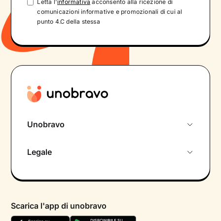
Letta l'
informativa
acconsento alla ricezione di
comunicazioni informative e promozionali di cui al
punto 4.C della stessa
Unobravo
Chi siamo
Legale
Colloquio conoscitivo gratuito
Informativa privacy calendario
Psicologo in chat
Informativa privacy paziente
Psicologi per aree di intervento
Scarica l'app di unobravo
Termini e condizioni
Aiuto urgente