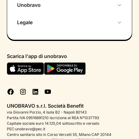
Unobravo
Chi siamo
Legale
Colloquio conoscitivo gratuito
Informativa privacy calendario
Psicologo in chat
Informativa privacy paziente
Psicologi per aree di intervento
Scarica l'app di unobravo
Termini e condizioni
Aiuto urgente
Informativa Privacy
FAQ
Dichiarazione di Accessibilità
Blog
Cookie policy
Test psicologici
Gestisci cookie
UNOBRAVO s.r.l. Società Benefit
Podcast di psicologia
via Giovanni Porzio, 4 Isola B2 - Napoli 80143
Partita IVA 09516691210 Iscrizione al REA N°1037793
Corporate
Capitale sociale euro 14.125,04 sottoscritto e versato
PEC:unobravo@pec.it
Psicologo italiano all'estero
Centro sanitario sito in Corso Vercelli 55, Milano CAP 20144