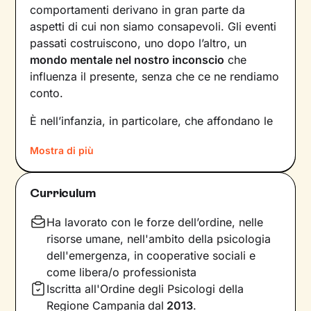
comportamenti derivano in gran parte da
aspetti di cui non siamo consapevoli. Gli eventi
passati costruiscono, uno dopo l’altro, un
mondo mentale nel nostro inconscio
che
influenza il presente, senza che ce ne rendiamo
conto.
È nell’infanzia, in particolare, che affondano le
radici di tanti nostri modi di essere, di pensare
Mostra di più
e agire: le
esperienze vissute in famiglia
,
infatti, vengono apprese, memorizzate e
riproposte nelle relazioni successive.
Curriculum
Individuare e comprendere questi meccanismi -
che in età adulta si attivano in maniera
Ha lavorato con le forze dell’ordine, nelle
automatica - è la chiave per innescare il
risorse umane, nell'ambito della psicologia
cambiamento.
dell'emergenza, in cooperative sociali e
come libera/o professionista
Conoscere noi stessi significa
portare alla luce
Iscritta all'Ordine degli Psicologi della
ciò che per tanto tempo è rimasto dietro le
Regione Campania
dal
2013
.