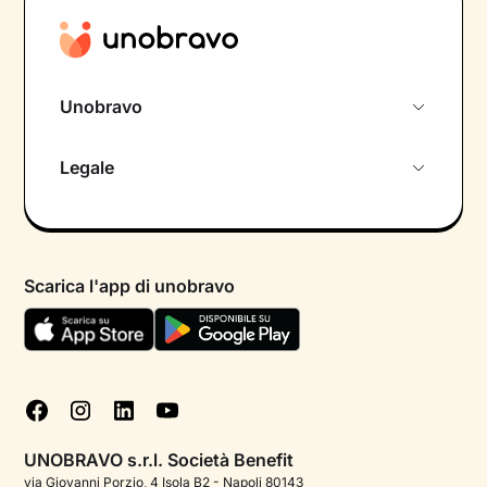
Unobravo
Chi siamo
Legale
Colloquio conoscitivo gratuito
Informativa privacy calendario
Psicologo in chat
Informativa privacy paziente
Psicologi per aree di intervento
Scarica l'app di unobravo
Termini e condizioni
Aiuto urgente
Informativa Privacy
FAQ
Dichiarazione di Accessibilità
Blog
Cookie policy
Test psicologici
Gestisci cookie
UNOBRAVO s.r.l. Società Benefit
Podcast di psicologia
via Giovanni Porzio, 4 Isola B2 - Napoli 80143