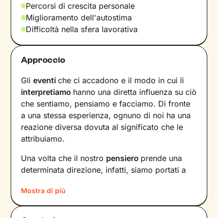
Percorsi di crescita personale
Miglioramento dell'autostima
Difficoltà nella sfera lavorativa
Approccio
Gli
eventi
che ci accadono e il modo in cui li
interpretiamo
hanno una diretta influenza su ciò
che sentiamo, pensiamo e facciamo. Di fronte
a una stessa esperienza, ognuno di noi ha una
reazione diversa dovuta al significato che le
attribuiamo.
Una volta che il nostro
pensiero
prende una
determinata direzione, infatti, siamo portati a
provare un certo tipo di
emozioni
e ad
agire
in
Mostra di più
modi che possono ostacolare il nostro
benessere.