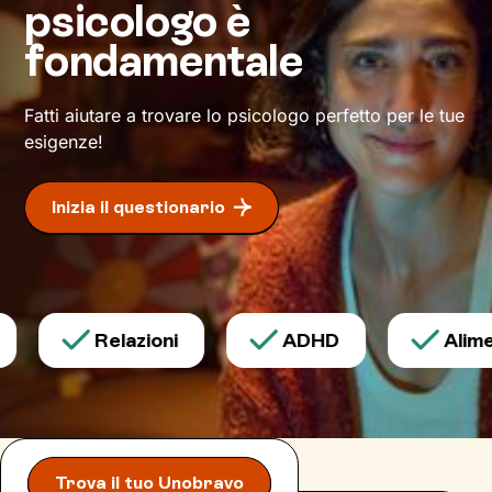
psicologo è
tuo fianco per spronarti e sostenerti, e
cammineremo insieme verso la meta: il tuo
fondamentale
benessere
.
Fatti aiutare a trovare lo psicologo perfetto per le tue
esigenze!
Inizia il questionario
Relazioni
ADHD
Alimen
Trova il tuo Unobravo