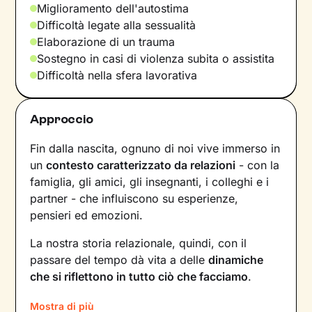
Miglioramento dell'autostima
Difficoltà legate alla sessualità
Elaborazione di un trauma
Sostegno in casi di violenza subita o assistita
Difficoltà nella sfera lavorativa
Approccio
Fin dalla nascita, ognuno di noi vive immerso in
un
contesto caratterizzato da relazioni
- con la
famiglia, gli amici, gli insegnanti, i colleghi e i
partner - che influiscono su esperienze,
pensieri ed emozioni.
La nostra storia relazionale, quindi, con il
passare del tempo dà vita a delle
dinamiche
che si riflettono in tutto ciò che facciamo
.
Comprendere questi meccanismi è il primo
Mostra di più
passo necessario per poter dare nuovi