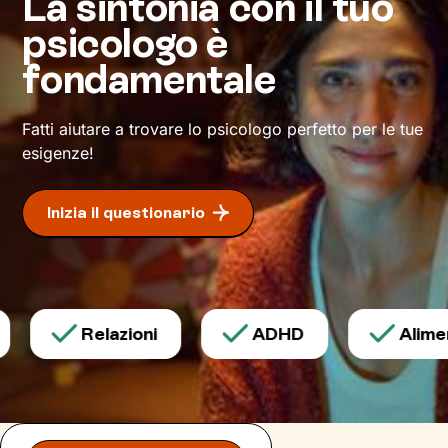
La sintonia con il tuo
psicologo è
fondamentale
Fatti aiutare a trovare lo psicologo perfetto per le tue
esigenze!
Inizia il questionario
Relazioni
ADHD
Aliment