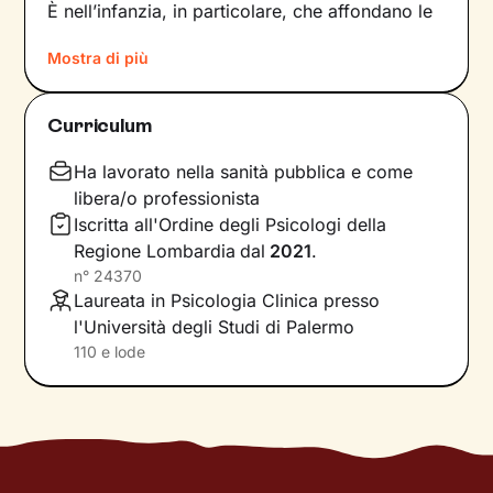
È nell’infanzia, in particolare, che affondano le
radici di tanti nostri modi di essere, di pensare
Mostra di più
e agire: le
esperienze vissute in famiglia
,
infatti, vengono apprese, memorizzate e
riproposte nelle relazioni successive.
Curriculum
Individuare e comprendere questi meccanismi -
che in età adulta si attivano in maniera
Ha lavorato nella sanità pubblica e come
automatica - è la chiave per innescare il
libera/o professionista
cambiamento.
Iscritta all'Ordine degli Psicologi della
Regione Lombardia
dal
2021
.
Conoscere noi stessi significa
portare alla luce
n°
24370
ciò che per tanto tempo è rimasto dietro le
Laureata in Psicologia Clinica presso
quinte: raggiungere questo tipo di
l'Università degli Studi di Palermo
consapevolezza è il primo passo necessario
110 e lode
per
svincolare il presente
dal passato
e viverlo
con maggiore serenità.
Nel percorso che faremo insieme ti ascolterò
sempre con attenzione e partecipazione,