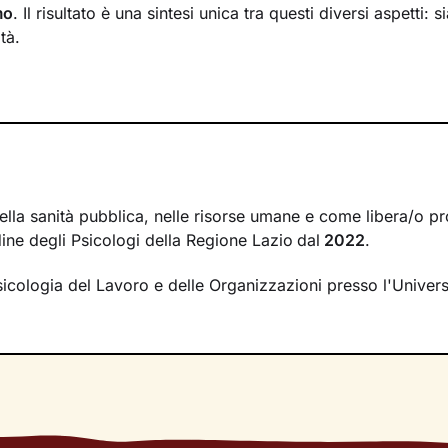
mo
. Il risultato è una sintesi unica tra questi diversi aspetti: 
tà.
crea tra il mondo interno e quello esterno
si inserisce il la
à a comprendere nel passato della tua storia e a ricostruir
. La voglia di cambiamento sarà la motivazione necessaria 
o un percorso che ti porterà verso un benessere sempre cre
rire le tue risorse interiori e a capire i meccanismi che gene
lla ricerca di un
nuovo livello di consapevolezza
. Conoscer
ella sanità pubblica, nelle risorse umane e come libera/o pr
r comprendere cosa cambiare e come farlo. Nello spazio di
rdine degli Psicologi della Regione Lazio
dal
2022
.
i creerà, avrai modo di rileggere la tua realtà attribuendole 
rmetteranno di affrontare la vita con
sicologia del Lavoro e delle Organizzazioni presso l'Univer
attitudine ed energia ri