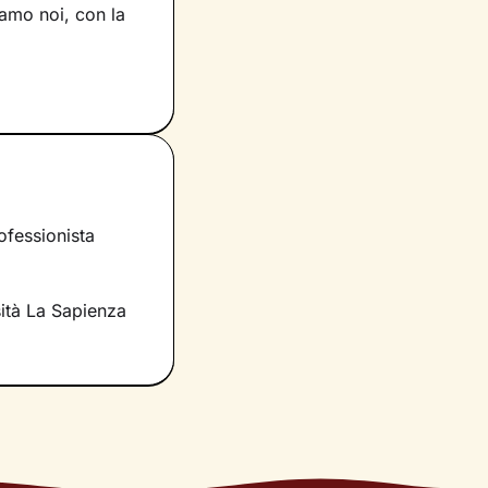
siamo noi, con la
voro che faremo
e ciò che fa parte
per muovere i
scente.
rano i tuoi
si è infatti
ofessionista
 ascolto e
significati
sità La Sapienza
nnovate
.