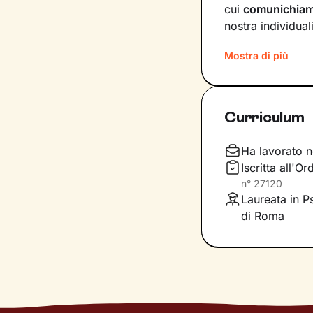
cui
comunichia
nostra individuali
Sul
ponte che si 
Mostra di più
insieme, che andr
del tuo presente
primi passi lung
Curriculum
Ti guiderò a scop
comportamenti, a
Ha lavorato n
fondamentale pe
Iscritta all'O
accoglienza che s
n°
27120
inediti che ti pe
Laureata in P
di Roma