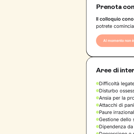
Prenota con
Il colloquio cono
potrete comincia
Al momento non è 
Aree di inte
Difficoltà legate
Disturbo osses
Ansia per la pr
Attacchi di pan
Paure irraziona
Gestione dello 
Dipendenza da
Depressione e d