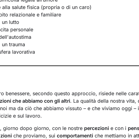
e alla salute fisica (propria o di un caro)
bito relazionale e familiare
 un lutto
scita personale
ell'autostima
i un trauma
 sfera lavorativa
ro benessere, secondo questo approccio, risiede nelle caratt
azioni che abbiamo con gli altri
. La qualità della nostra vita,
noi ma da ciò che abbiamo vissuto – e che viviamo oggi – in
cizie e sul lavoro.
a, giorno dopo giorno, con le nostre
percezioni
e con i
pens
zioni
che proviamo, sui
comportamenti
che mettiamo in at