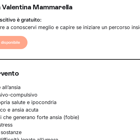
 Valentina Mammarella
scitivo è gratuito:
re a conoscervi meglio e capire se iniziare un percorso ins
disponibile
rvento
 all’ansia
sivo-compulsivo
opria salute e ipocondria
ico e ansia acuta
li che generano forte ansia (fobie)
stress
 sostanze
ifficoltà legate all’umore