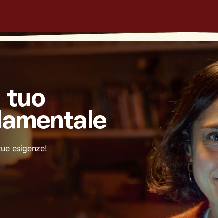
l tuo
damentale
 tue esigenze!