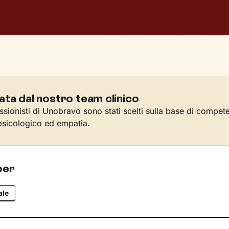
ata dal nostro team clinico
essionisti di Unobravo sono stati scelti sulla base di compet
sicologico ed empatia.
per
ale