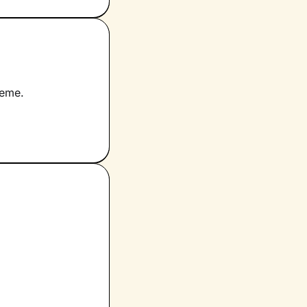
ieme.