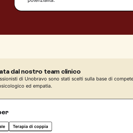
potenzialità.
ata dal nostro team clinico
essionisti di Unobravo sono stati scelti sulla base di compet
sicologico ed empatia.
per
ale
Terapia di coppia