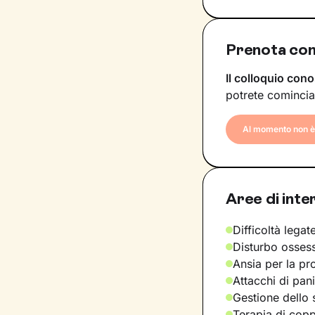
Prenota con 
Il colloquio cono
potrete comincia
Al momento non è 
Aree di inte
Difficoltà legate
Disturbo osses
Ansia per la pr
Attacchi di pan
Gestione dello 
Terapia di copp