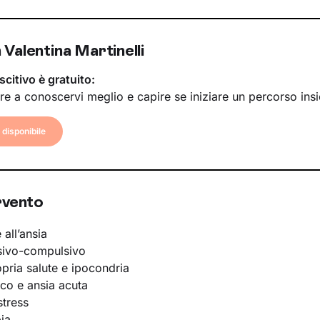
Valentina Martinelli
scitivo è gratuito:
re a conoscervi meglio e capire se iniziare un percorso ins
disponibile
rvento
 all’ansia
sivo-compulsivo
opria salute e ipocondria
ico e ansia acuta
stress
ia