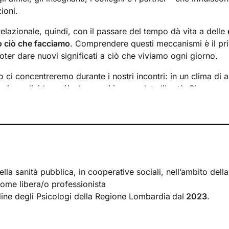
ioni.
relazionale, quindi, con il passare del tempo dà vita a delle
to ciò che facciamo
. Comprendere questi meccanismi è il p
oter dare nuovi significati a ciò che viviamo ogni giorno.
 ci concentreremo durante i nostri incontri: in un clima di 
rai condividere ciò che provi in completa libertà. Ripercorr
ò a riflettere su diversi aspetti della tua vita, per far emerger
dividueremo le
risorse interne
e le potenzialità di cui non se
ttraverso queste ti accompagnerò nell’affrontare i nodi più 
il presente
.
tuo mondo sotto una nuova luce e davanti a te compariranno
sso dopo l’altro, verso il
cambiamento positivo
e il benesse
lla sanità pubblica, in cooperative sociali, nell’ambito dell
come libera/o professionista
Ordine degli Psicologi della Regione Lombardia
dal
2023
.