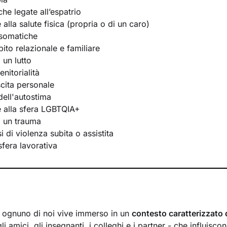
he legate all’espatrio
e alla salute fisica (propria o di un caro)
osomatiche
bito relazionale e familiare
 un lutto
nitorialità
scita personale
ell'autostima
te alla sfera LGBTQIA+
i un trauma
 di violenza subita o assistita
 sfera lavorativa
a, ognuno di noi vive immerso in un
contesto caratterizzato 
li amici, gli insegnanti, i colleghi e i partner - che influisc