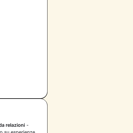
da relazioni
-
ono su esperienze,