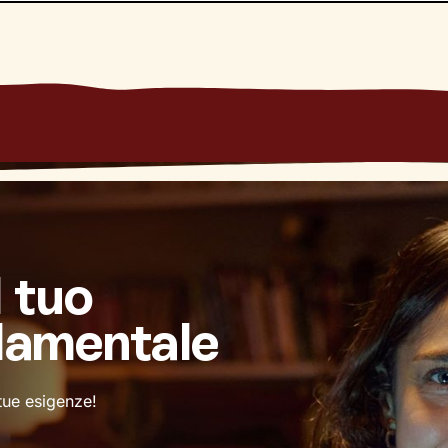
l tuo
damentale
 tue esigenze!