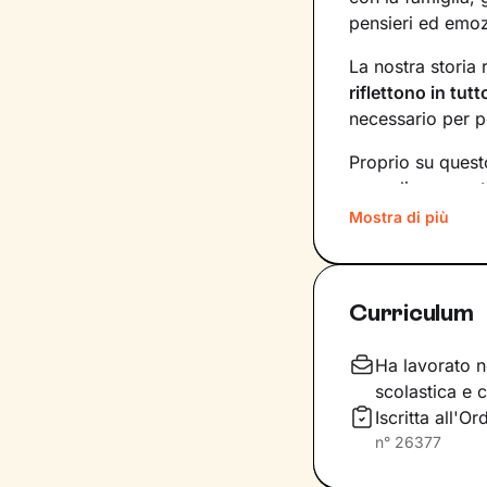
pensieri ed emoz
La nostra storia 
riflettono in tut
necessario per p
Proprio su questo
accoglienza, pot
storia e ti aiuter
Mostra di più
più profondi. In
consapevole, e a
vivere al meglio 
Curriculum
Vedrai tutto il 
percorrere un pa
Ha lavorato ne
scolastica e 
Iscritta all'
n°
26377