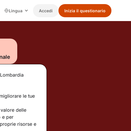
Lingua
Accedi
Inizia il questionario
nale
e Lombardia
igliorare le tue
valore delle
o e per
proprie risorse e