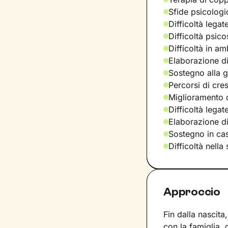
Sfide psicologic
Difficoltà legat
Difficoltà psic
Difficoltà in am
Elaborazione di
Sostegno alla ge
Percorsi di cre
Miglioramento d
Difficoltà lega
Elaborazione d
Sostegno in casi
Difficoltà nella
Approccio
Fin dalla nascit
con la famiglia, g