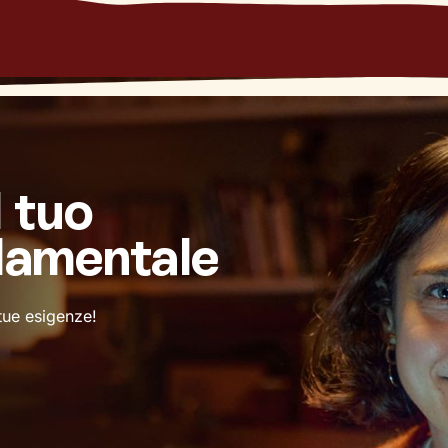
l tuo
damentale
 tue esigenze!