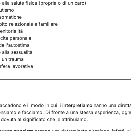
e alla salute fisica (propria o di un caro)
utismo
osomatiche
bito relazionale e familiare
nitorialità
scita personale
ell'autostima
e alla sessualità
i un trauma
 sfera lavorativa
 accadono e il modo in cui li
interpretiamo
hanno una diretta
nsiamo e facciamo. Di fronte a una stessa esperienza, ogn
dovuta al significato che le attribuiamo.