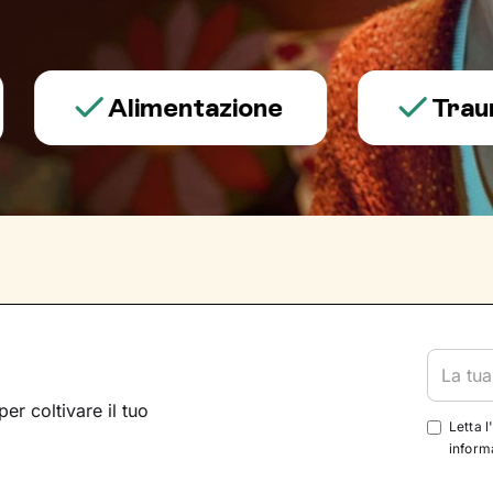
Alimentazione
Trauma e p
per coltivare il tuo
Letta l
informa