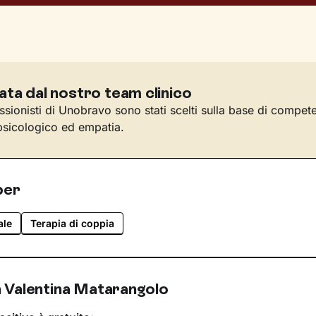
ata dal nostro team clinico
essionisti di Unobravo sono stati scelti sulla base di compet
sicologico ed empatia.
per
ale
Terapia di coppia
 Valentina Matarangolo