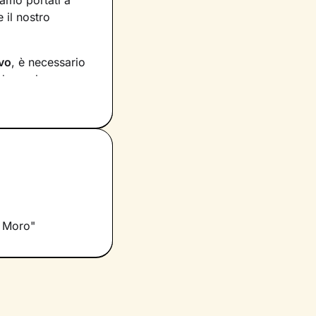
iamo portati a
 il nostro
vo
, è necessario
dare a lavorare
re
 di come queste
 interiori
per
guardi che ti
i, potrai
o Moro"
 Io resterò al tuo
tuo
benessere
.