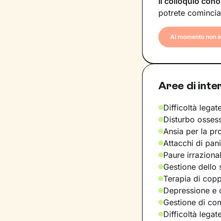
Il colloquio cono
potrete comincia
Al momento non è 
Aree di inte
Difficoltà legate
Disturbo osses
Ansia per la pr
Attacchi di pan
Paure irraziona
Gestione dello 
Terapia di copp
Depressione e d
Gestione di com
Difficoltà legat