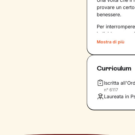
Una volta che il
provare un certo
benessere.
Per interrompere
individuare pens
su di essi.
Mostra di più
Il primo obiettiv
consapevolezz
Curriculum
condizionino le 
potenziarle e, in
poni.
Iscritta all'O
n°
6117
Attraverso
tecnic
Laureata in Ps
ristrutturare que
fianco per spron