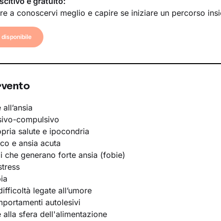
scitivo è gratuito:
re a conoscervi meglio e capire se iniziare un percorso ins
disponibile
rvento
 all’ansia
sivo-compulsivo
opria salute e ipocondria
ico e ansia acuta
li che generano forte ansia (fobie)
stress
ia
ifficoltà legate all’umore
portamenti autolesivi
e alla sfera dell'alimentazione