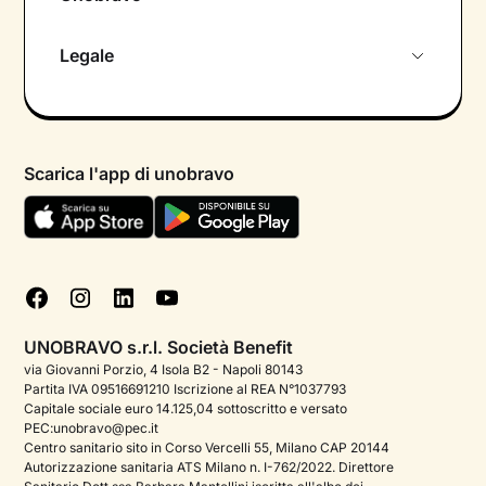
Chi siamo
Legale
Colloquio conoscitivo gratuito
Informativa privacy calendario
Psicologo in chat
Informativa privacy paziente
Psicologi per aree di intervento
Scarica l'app di unobravo
Termini e condizioni
Aiuto urgente
Informativa Privacy
FAQ
Dichiarazione di Accessibilità
Blog
Cookie policy
Test psicologici
Gestisci cookie
UNOBRAVO s.r.l. Società Benefit
Podcast di psicologia
via Giovanni Porzio, 4 Isola B2 - Napoli 80143
Partita IVA 09516691210 Iscrizione al REA N°1037793
Corporate
Capitale sociale euro 14.125,04 sottoscritto e versato
PEC:unobravo@pec.it
Psicologo italiano all'estero
Centro sanitario sito in Corso Vercelli 55, Milano CAP 20144
Autorizzazione sanitaria ATS Milano n. I-762/2022. Direttore
Sala stampa