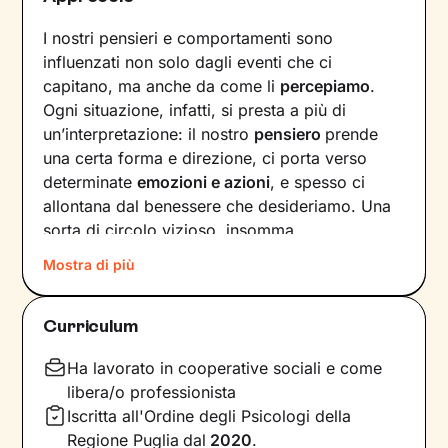
I nostri pensieri e comportamenti sono
influenzati non solo dagli eventi che ci
capitano, ma anche da come li
percepiamo
.
Ogni situazione, infatti, si presta a più di
un’interpretazione: il nostro
pensiero
prende
una certa forma e direzione, ci porta verso
determinate
emozioni e azioni
, e spesso ci
allontana dal benessere che desideriamo. Una
sorta di circolo vizioso, insomma.
Mostra di più
Si può interrompere questo circuito,
innescando un
cambiamento che porti a una
maggiore serenità
? Certo che sì, andando a
Curriculum
intervenire proprio sui pensieri e i
comportamenti che lo generano.
Ha lavorato in cooperative sociali e come
libera/o professionista
Il mio compito sarà quello di accompagnarti in
Iscritta all'Ordine degli Psicologi della
questo processo, aiutandoti prima di tutto a
Regione Puglia
dal
2020
.