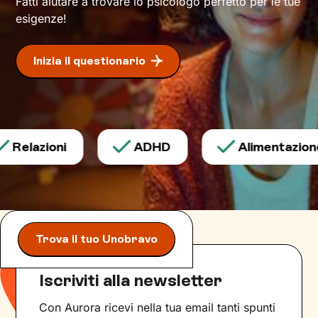
Fatti aiutare a trovare lo psicologo perfetto per le tue
esigenze!
Inizia il questionario
Relazioni
ADHD
Alimentazione
Trova il tuo Unobravo
Iscriviti alla newsletter
Con Aurora ricevi nella tua email tanti spunti