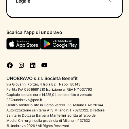
Legale
Colloquio conoscitivo gratuito
Informativa privacy calendario
Psicologo in chat
Informativa privacy paziente
Psicologi per aree di intervento
Scarica l'app di unobravo
Termini e condizioni
Aiuto urgente
Informativa Privacy
FAQ
Dichiarazione di Accessibilità
Blog
Cookie policy
Test psicologici
Gestisci cookie
UNOBRAVO s.r.l. Società Benefit
Podcast di psicologia
via Giovanni Porzio, 4 Isola B2 - Napoli 80143
Partita IVA 09516691210 Iscrizione al REA N°1037793
Corporate
Capitale sociale euro 14.125,04 sottoscritto e versato
PEC:unobravo@pec.it
Psicologo italiano all'estero
Centro sanitario sito in Corso Vercelli 55, Milano CAP 20144
Autorizzazione sanitaria ATS Milano n. I-762/2022. Direttore
Approfondimenti sulla salute mentale
Sanitario Dott.ssa Barbara Mantellini iscritta all'albo dei
Medici Chirurghi della provincia di Milano, n° 37532
Sala stampa
©Unobravo 2026 / All Rights Reserved