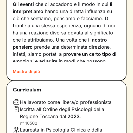
Gli eventi
che ci accadono e il modo in cui
li
interpretiamo
hanno una diretta influenza su
ciò che sentiamo, pensiamo e facciamo. Di
fronte a una stessa esperienza, ognuno di noi
ha una reazione diversa dovuta al significato
che le attribuiamo. Una volta che
il nostro
pensiero
prende una determinata direzione,
infatti, siamo portati a
provare un certo tipo di
emozioni
e
ad agire
in modi che possono
ostacolare il nostro benessere.
Mostra di più
Per interrompere questo circolo vizioso e
innescare un cambiamento positivo, è
Curriculum
necessario individuare pensieri e
comportamenti che causano emozioni
Ha lavorato come libera/o professionista
spiacevoli e andare a lavorare su di essi.
Iscritta all'Ordine degli Psicologi della
Regione Toscana
dal
2023
.
Il primo obiettivo dei nostri incontri sarà quello
n°
10502
di farti acquisire una
maggiore consapevolezza
Laureata in Psicologia Clinica e della