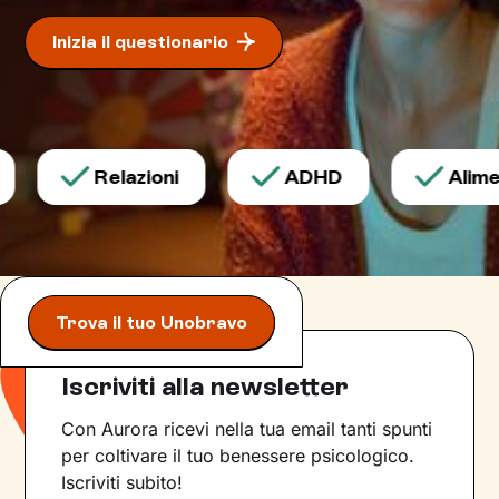
Inizia il questionario
Relazioni
ADHD
Alimen
Trova il tuo Unobravo
Iscriviti alla newsletter
Con Aurora ricevi nella tua email tanti spunti
per coltivare il tuo benessere psicologico.
Iscriviti subito!