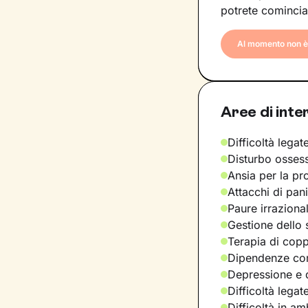
potrete comincia
Al momento non è 
Aree di inte
Difficoltà legate
Disturbo osses
Ansia per la pr
Attacchi di pan
Paure irraziona
Gestione dello 
Terapia di copp
Dipendenze com
Depressione e d
Difficoltà legat
Difficoltà in am