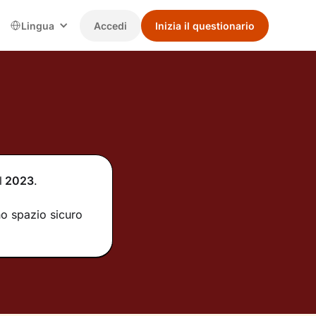
Lingua
Accedi
Inizia il questionario
l
2023
.
no spazio sicuro