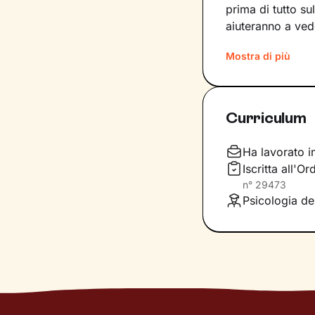
prima di tutto su
aiuteranno a ved
Passo dopo pass
Mostra di più
ancora non conos
a questi strument
cambiamento pos
Curriculum
Durante gli incon
rielaboreremo i 
Ha lavorato i
modalità di azio
Iscritta all'O
che ti accompagn
n°
29473
benessere
Psicologia de
.