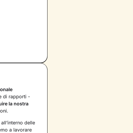
ionale
 di rapporti -
uire la nostra
ioni.
ll’interno delle
emo a lavorare