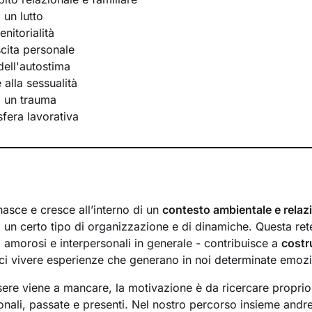
 un lutto
nitorialità
scita personale
ell'autostima
e alla sessualità
i un trauma
 sfera lavorativa
nasce e cresce all’interno di un
contesto ambientale e relaz
 un certo tipo di organizzazione e di dinamiche. Questa rete
i, amorosi e interpersonali in generale - contribuisce a
costr
i vivere esperienze che generano in noi determinate emoz
ere viene a mancare, la motivazione è da ricercare proprio a
onali, passate e presenti. Nel nostro percorso insieme andr