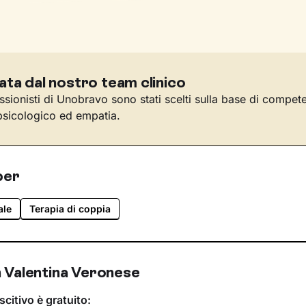
ata dal nostro team clinico
essionisti di Unobravo sono stati scelti sulla base di compet
sicologico ed empatia.
per
ale
Terapia di coppia
 Valentina Veronese
scitivo è gratuito: