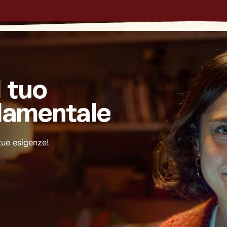
l tuo
damentale
 tue esigenze!