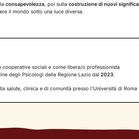
lla
consapevolezza
, poi sulla
costruzione di nuovi significa
ere il mondo sotto una luce diversa.
o esploreremo le tue
risorse interne
e le potenzialità che 
ci, e lavoreremo sullo sviluppo di
nuovi comportamenti e 
i avrai modo di affrontare e risolvere i nodi più spinosi, cos
itivo che desideri.
tri potrai parlare liberamente di ciò che provi o pensi: insi
tuoi
vissuti
, faremo emergere i tuoi
bisogni
più profondi e 
n cooperative sociali e come libera/o professionista
ne
che tengano conto anche del tuo contesto relazionale. 
rdine degli Psicologi della Regione Lazio
dal
2023
.
erà verso i tuoi obiettivi fino a raggiungere un maggiore st
lla salute, clinica e di comunità presso l'Università di Rom