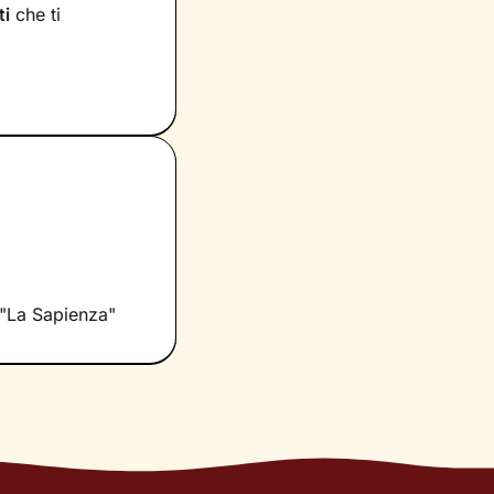
ti
che ti
possiedi ma che
pensieri
. Grazie
ì da innescare il
eme
studieremo delle
Sarà un cammino
ato di
a "La Sapienza"