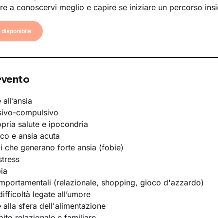
re a conoscervi meglio e capire se iniziare un percorso ins
disponibile
rvento
 all’ansia
sivo-compulsivo
opria salute e ipocondria
ico e ansia acuta
li che generano forte ansia (fobie)
stress
ia
portamentali (relazionale, shopping, gioco d'azzardo)
ifficoltà legate all’umore
e alla sfera dell'alimentazione
bito relazionale e familiare