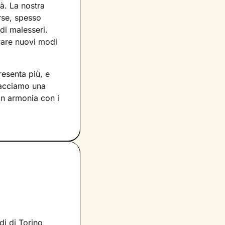
à. La nostra
erse, spesso
di malesseri.
ovare nuovi modi
resenta più, e
racciamo una
in armonia con i
 sulla
i sul presente,
invece
aggiore serenità.
esenti davvero
enessere
che ti
di di Torino