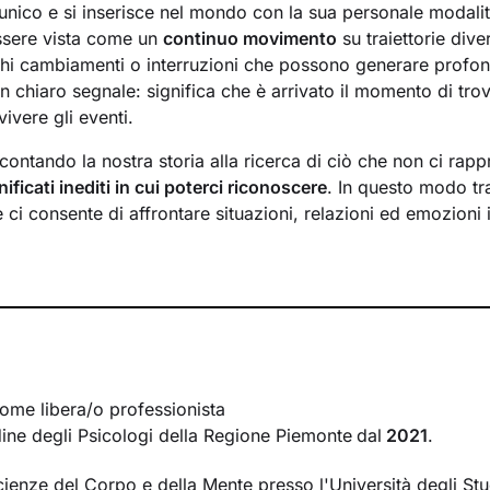
unico e si inserisce nel mondo con la sua personale modalit
ssere vista come un
continuo movimento
su traiettorie div
hi cambiamenti o interruzioni che possono generare profon
n chiaro segnale: significa che è arrivato il momento di tr
vivere gli eventi.
ontando la nostra storia alla ricerca di ciò che non ci rapp
nificati inediti in cui poterci riconoscere
. In questo modo t
ci consente di affrontare situazioni, relazioni ed emozioni 
desideri più profondi.
o insieme si baserà su un ascolto attivo, privo di giudizio, e
na relazione accogliente
e di supporto. Ci concentreremo po
quali meccanismi risultano meno funzionali per te e quali 
ti ad avere a che fare coi vari aspetti della tua vita con m
mo insieme una
nuova narrazione
della tua storia, che rappr
ome libera/o professionista
esideri, e che ti guidi nel raggiungimento degli obiettivi di
b
rdine degli Psicologi della Regione Piemonte
dal
2021
.
cienze del Corpo e della Mente presso l'Università degli Stu