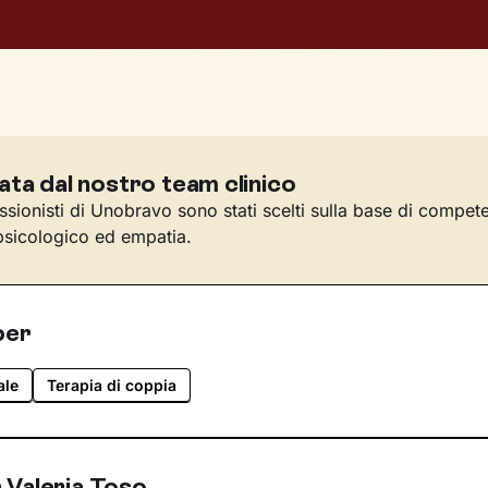
ata dal nostro team clinico
essionisti di Unobravo sono stati scelti sulla base di compet
sicologico ed empatia.
per
ale
Terapia di coppia
 Valeria Toso