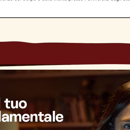
l tuo
damentale