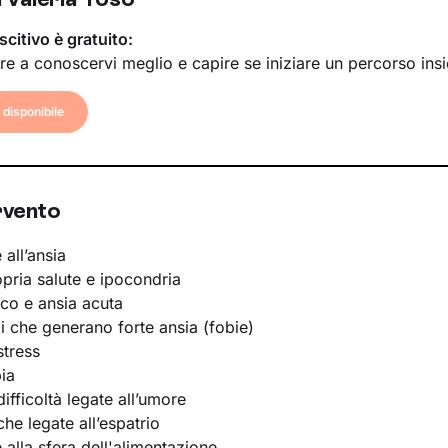
scitivo è gratuito:
re a conoscervi meglio e capire se iniziare un percorso ins
disponibile
rvento
 all’ansia
opria salute e ipocondria
ico e ansia acuta
li che generano forte ansia (fobie)
stress
ia
ifficoltà legate all’umore
he legate all’espatrio
e alla sfera dell'alimentazione