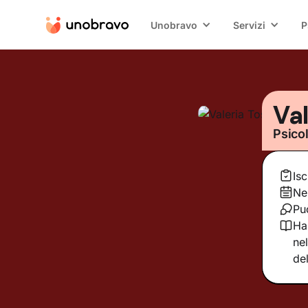
Unobravo
Servizi
P
Va
Psico
Isc
Ne
Pu
Ha
ne
del