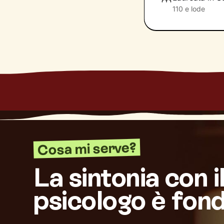
110 e lode
Cosa mi serve?
La sintonia con i
psicologo è fon