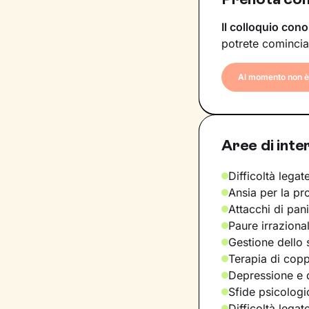
Il colloquio cono
potrete comincia
Al momento non è 
Aree di inte
Difficoltà legate
Ansia per la pr
Attacchi di pan
Paure irraziona
Gestione dello 
Terapia di copp
Depressione e d
Sfide psicologic
Difficoltà legat