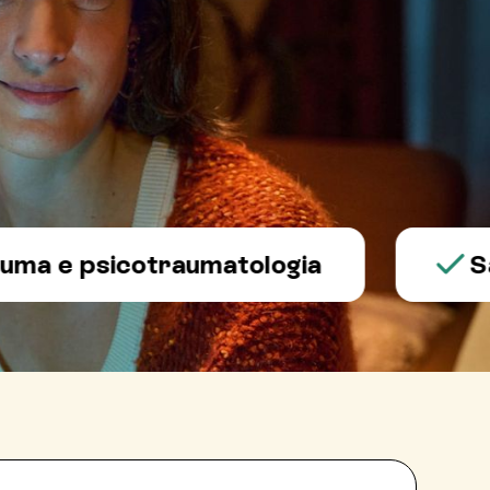
 psicotraumatologia
Salute