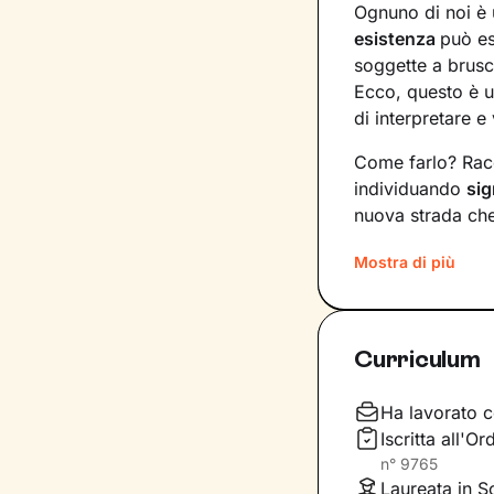
Ognuno di noi è 
esistenza
può e
soggette a brusc
Ecco, questo è u
di interpretare e 
Come farlo? Racc
individuando
sig
nuova strada che 
nostri bisogni e 
Mostra di più
Il nostro percors
costruzione di u
per comprendere 
Curriculum
potrebbero aiutar
Infine costruire
Ha lavorato c
ciò che senti e d
Iscritta all'O
prefiggi.
n°
9765
Laureata in S