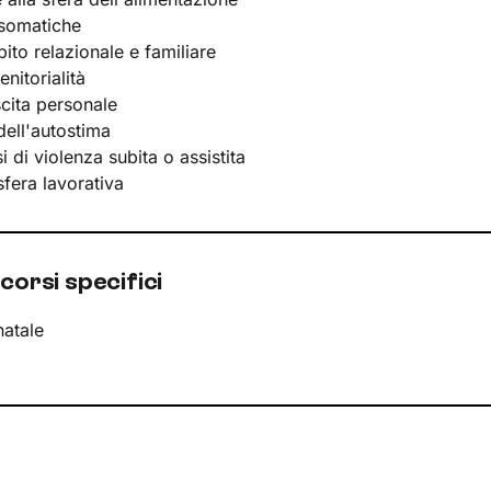
osomatiche
bito relazionale e familiare
nitorialità
scita personale
ell'autostima
 di violenza subita o assistita
 sfera lavorativa
corsi specifici
natale