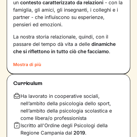
un
contesto caratterizzato da relazioni
- con la
famiglia, gli amici, gli insegnanti, i colleghi e i
partner - che influiscono su esperienze,
pensieri ed emozioni.
La nostra storia relazionale, quindi, con il
passare del tempo dà vita a delle
dinamiche
che si riflettono in tutto ciò che facciamo
.
Comprendere questi meccanismi è il primo
Mostra di più
passo necessario per poter dare nuovi
significati a ciò che viviamo ogni giorno.
Curriculum
Proprio su questo ci concentreremo durante i
nostri incontri: in un clima di ascolto e
Ha lavorato in cooperative sociali,
accoglienza, potrai condividere ciò che provi in
nell’ambito della psicologia dello sport,
completa libertà. Ripercorreremo la tua storia e
nell’ambito della psicologia scolastica e
ti aiuterò a riflettere su diversi aspetti della tua
come libera/o professionista
vita, per far emergere i tuoi
bisogni
più
Iscritto all'Ordine degli Psicologi della
profondi. Individueremo le
risorse interne
e le
Regione Campania
dal
2019
.