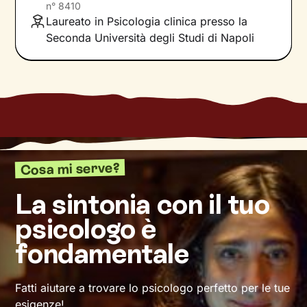
potenzialità di cui non sei ancora consapevole,
n°
8410
e attraverso queste ti accompagnerò
Laureato in Psicologia clinica presso la
nell’affrontare i nodi più spinosi e nel
vivere al
Seconda Università degli Studi di Napoli
meglio il presente
.
Vedrai tutto il tuo mondo sotto una nuova luce
e davanti a te compariranno nuove strade da
percorrere un passo dopo l’altro, verso il
cambiamento positivo
e il benessere che
desideri.
Cosa mi serve?
La sintonia con il tuo
psicologo è
fondamentale
Fatti aiutare a trovare lo psicologo perfetto per le tue
esigenze!