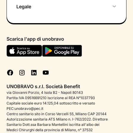
Chi siamo
Legale
Colloquio conoscitivo gratuito
Informativa privacy calendario
Psicologo in chat
Informativa privacy paziente
Psicologi per aree di intervento
Scarica l'app di unobravo
Termini e condizioni
Aiuto urgente
Informativa Privacy
FAQ
Dichiarazione di Accessibilità
Blog
Cookie policy
Test psicologici
Gestisci cookie
UNOBRAVO s.r.l. Società Benefit
Podcast di psicologia
via Giovanni Porzio, 4 Isola B2 - Napoli 80143
Partita IVA 09516691210 Iscrizione al REA N°1037793
Corporate
Capitale sociale euro 14.125,04 sottoscritto e versato
PEC:unobravo@pec.it
Psicologo italiano all'estero
Centro sanitario sito in Corso Vercelli 55, Milano CAP 20144
Autorizzazione sanitaria ATS Milano n. I-762/2022. Direttore
Sala stampa
Sanitario Dott.ssa Barbara Mantellini iscritta all'albo dei
Medici Chirurghi della provincia di Milano, n° 37532