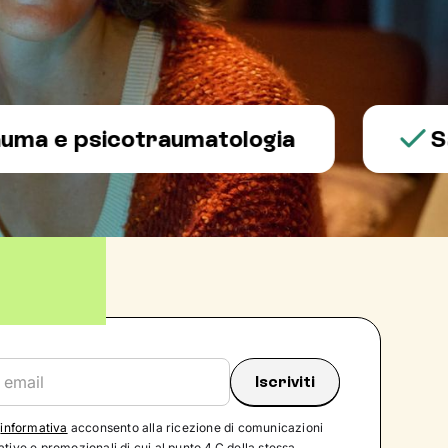
 psicotraumatologia
Salute
'
informativa
acconsento alla ricezione di comunicazioni
tive e promozionali di cui al punto 4.C della stessa