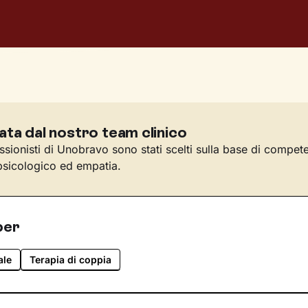
ata dal nostro team clinico
essionisti di Unobravo sono stati scelti sulla base di compet
sicologico ed empatia.
per
ale
Terapia di coppia