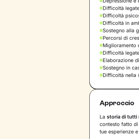
Depressione e d
Difficoltà legat
Difficoltà psic
Difficoltà in am
Sostegno alla ge
Percorsi di cre
Miglioramento d
Difficoltà legat
Elaborazione d
Sostegno in casi
Difficoltà nella
Approccio
La
storia di tutti
contesto fatto d
tue esperienze e