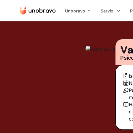
Unobravo
Servizi
P
Va
Psic
I
N
P
m
H
n
c