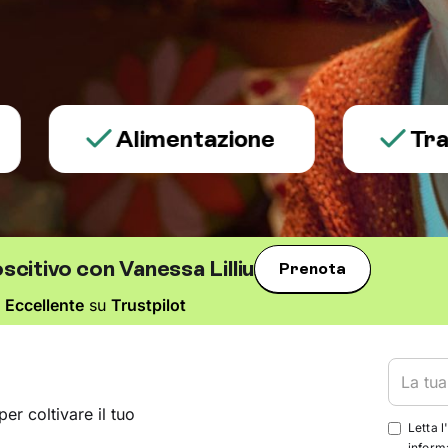
Alimentazione
Trauma e
citivo con Vanessa Lilliu
Prenota
o
Eccellente
su
Trustpilot
per coltivare il tuo
Letta l
informa