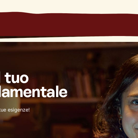
l tuo
damentale
 tue esigenze!