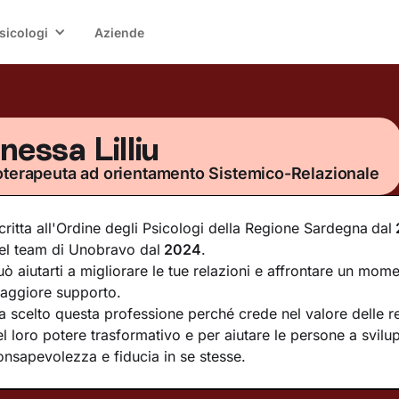
sicologi
Aziende
nessa Lilliu
oterapeuta ad orientamento Sistemico-Relazionale
scritta all'Ordine degli Psicologi della Regione Sardegna
dal
el team di Unobravo dal
2024
.
uò aiutarti a migliorare le tue relazioni e affrontare un mome
aggiore supporto.
a scelto questa professione perché crede nel valore delle re
el loro potere trasformativo e per aiutare le persone a svilu
onsapevolezza e fiducia in se stesse.