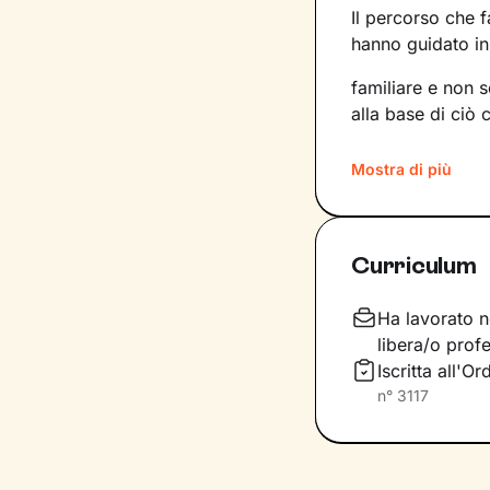
Il percorso che 
hanno guidato in 
familiare e non 
alla base di ciò 
Imparerai a trasf
Mostra di più
competenze e po
nuove strade da 
desideri.
Curriculum
Considera i nostr
completa libertà 
Ha lavorato n
di
accoglienza, 
libera/o profe
racchiudi in te. 
Iscritta all'
risoluzione, graz
n°
3117
tuo presente.
Dove ti condurrà
un
maggiore ben