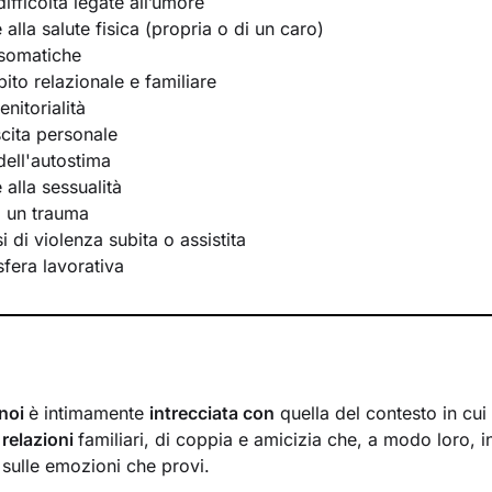
ifficoltà legate all’umore
e alla salute fisica (propria o di un caro)
osomatiche
bito relazionale e familiare
nitorialità
scita personale
ell'autostima
e alla sessualità
i un trauma
 di violenza subita o assistita
 sfera lavorativa
 noi
è intimamente
intrecciata con
quella del contesto in cui
i
relazioni
familiari, di coppia e amicizia che, a modo loro, i
 sulle emozioni che provi.