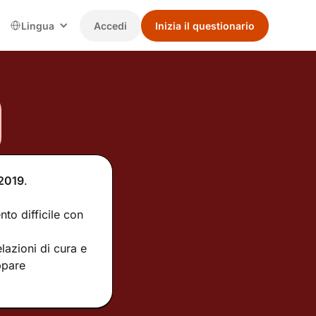
Lingua
Accedi
Inizia il questionario
2019
.
nto difficile con
lazioni di cura e
ppare