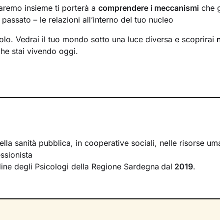
faremo insieme ti porterà a
comprendere i meccanismi
che g
passato – le relazioni all’interno del tuo nucleo
solo. Vedrai il tuo mondo sotto una luce diversa e scoprirai
che stai vivendo oggi.
ormare alcuni elementi che non ti rappresentano più e scopri
tenzialità
che non sapevi di avere. Davanti ai tuoi occhi 
percorrere, un passo dopo l’altro, verso il
cambiamento pos
i incontri come uno spazio sicuro, in cui condividere ciò ch
e riflettere su diversi aspetti della tua vita. Avrò cura di cr
ella sanità pubblica, in cooperative sociali, nelle risorse 
ascolto e comprensione
, per far emergere i tuoi bisogni e l
ssionista
Ti accompagnerò nell’affrontare i nodi più spinosi e nel cerca
Ordine degli Psicologi della Regione Sardegna
dal
2019
.
ie allo
sviluppo di nuovi pensieri e comportamenti
utili a vi
 questo percorso? A un modo inedito di affrontare gli eventi
essere
.