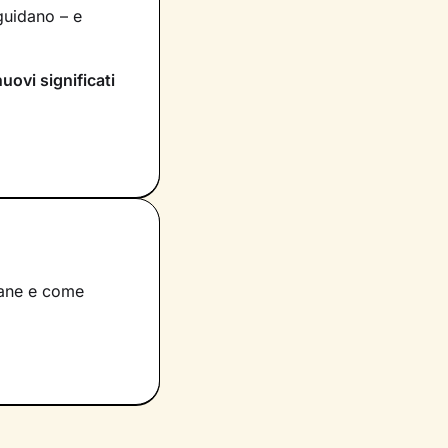
uidano – e
nuovi significati
rai dentro di te
compariranno
itivo
che
e provi in
eare un’atmosfera
umane e come
e risorse che
re la loro
vere al meglio il
 della vita e a