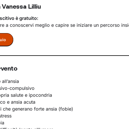
Vanessa Lilliu
scitivo è gratuito:
re a conoscervi meglio e capire se iniziare un percorso ins
uio
rvento
 all’ansia
sivo-compulsivo
opria salute e ipocondria
ico e ansia acuta
li che generano forte ansia (fobie)
stress
ia