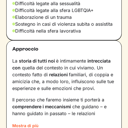
Difficoltà legate alla sessualità
Difficoltà legate alla sfera LGBTQIA+
Elaborazione di un trauma
Sostegno in casi di violenza subita o assistita
Difficoltà nella sfera lavorativa
Approccio
La
storia di tutti noi
è intimamente
intrecciata
con
quella del contesto in cui viviamo. Un
contesto fatto di
relazioni
familiari, di coppia e
amicizia che, a modo loro, influiscono sulle tue
esperienze e sulle emozioni che provi.
Il percorso che faremo insieme ti porterà a
comprendere i meccanismi
che guidano – e
hanno guidato in passato – le relazioni
all’interno del tuo nucleo familiare e non solo.
Mostra di più
Vedrai il tuo mondo sotto una luce diversa e