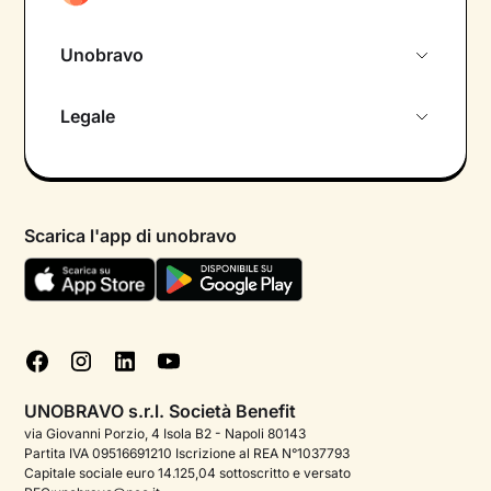
Unobravo
Chi siamo
Legale
Colloquio conoscitivo gratuito
Informativa privacy calendario
Psicologo in chat
Informativa privacy paziente
Psicologi per aree di intervento
Scarica l'app di unobravo
Termini e condizioni
Aiuto urgente
Informativa Privacy
FAQ
Dichiarazione di Accessibilità
Blog
Cookie policy
Test psicologici
Gestisci cookie
UNOBRAVO s.r.l. Società Benefit
Podcast di psicologia
via Giovanni Porzio, 4 Isola B2 - Napoli 80143
Partita IVA 09516691210 Iscrizione al REA N°1037793
Corporate
Capitale sociale euro 14.125,04 sottoscritto e versato