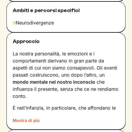
Ambiti e percorsi specifici
Neurodivergenze
Approccio
La nostra personalità, le emozioni e i
comportamenti derivano in gran parte da
aspetti di cui non siamo consapevoli. Gli eventi
passati costruiscono, uno dopo l’altro, un
mondo mentale nel nostro inconscio
che
influenza il presente, senza che ce ne rendiamo
conto.
È nell’infanzia, in particolare, che affondano le
radici di tanti nostri modi di essere, di pensare
Mostra di più
e agire: le
esperienze vissute in famiglia
,
infatti, vengono apprese, memorizzate e