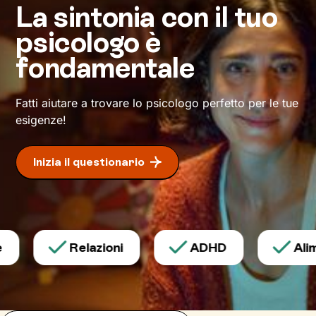
definiscono ma di cui non sei ancora
La sintonia con il tuo
pienamente cosciente.
psicologo è
Questo ti consentirà di riscoprire alcune tue
fondamentale
qualità che erano rimaste in secondo piano, e
di individuare risorse interiori che ti
permetteranno di
esprimerti con modalità
Fatti aiutare a trovare lo psicologo perfetto per le tue
nuove
.
esigenze!
Inizia il questionario
Relazioni
ADHD
Alime