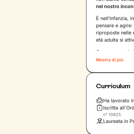
nel nostro incon
È nell’infanzia, i
pensare e agire:
riproposte nelle
età adulta si att
Conoscere noi st
quinte: raggiung
Mostra di più
svincolare il pre
Nel percorso che
Curriculum
aiutandoti a far
e
come ti relazioni
definiscono ma d
Ha lavorato i
Iscritta all'
Questo ti consent
n°
10825
individuare risor
Laureata in P