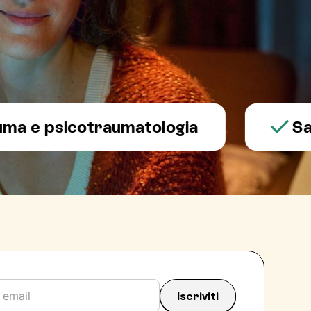
psicotraumatologia
Salute 