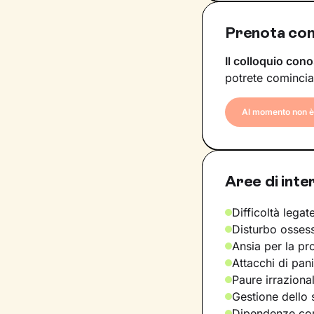
Prenota con 
Il colloquio cono
potrete comincia
Al momento non è 
Aree di inte
Difficoltà legate
Disturbo osses
Ansia per la pr
Attacchi di pan
Paure irraziona
Gestione dello 
Dipendenze com