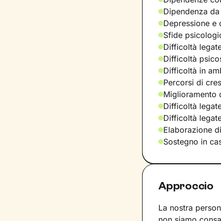
Dipendenza da
Depressione e d
Sfide psicologic
Difficoltà legat
Difficoltà psic
Difficoltà in am
Percorsi di cre
Miglioramento d
Difficoltà legat
Difficoltà lega
Elaborazione d
Sostegno in casi
Approccio
La nostra persona
non siamo consap