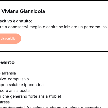
Viviana Giannicola
scitivo è gratuito:
re a conoscervi meglio e capire se iniziare un percorso ins
disponibile
rvento
 all’ansia
sivo-compulsivo
opria salute e ipocondria
ico e ansia acuta
li che generano forte ansia (fobie)
stress
portamentali (relazionale, shopping, gioco d'azzardo)