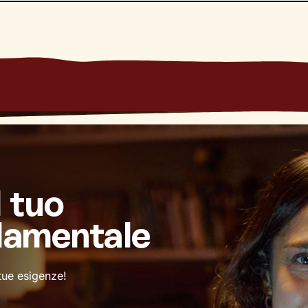
l tuo
damentale
 tue esigenze!