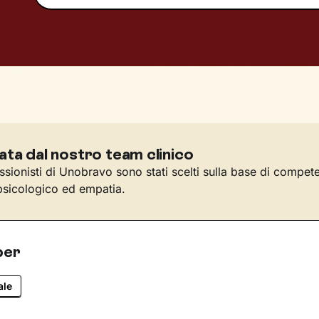
ata dal nostro team clinico
essionisti di Unobravo sono stati scelti sulla base di compet
sicologico ed empatia.
per
ale