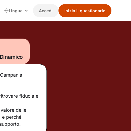
Lingua
Accedi
Inizia il questionario
-Dinamico
ne Campania
itrovare fiducia e
valore delle
o e perché
 supporto.