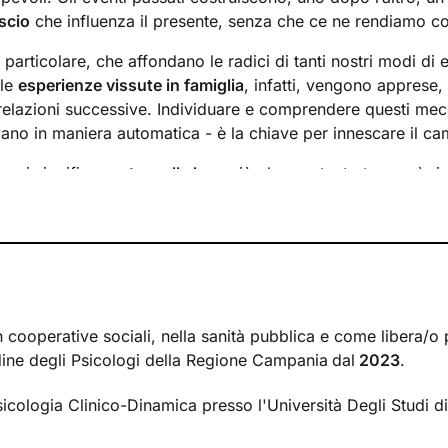
scio
che influenza il presente, senza che ce ne rendiamo c
n particolare, che affondano le radici di tanti nostri modi di 
 le
esperienze vissute in famiglia
, infatti, vengono apprese
 relazioni successive. Individuare e comprendere questi mec
ivano in maniera automatica - è la chiave per innescare il c
essi significa
portare alla luce
ciò che per tanto tempo è rim
ere questo tipo di consapevolezza è il primo passo necessa
sente
dal passato
e viverlo con maggiore serenità.
 faremo insieme ti ascolterò sempre con attenzione e part
mergere ricordi significativi e riflessioni
approfondite sulla 
 con gli altri. Ti accompagnerò alla scoperta di tutti quegli as
i cui non sei ancora pienamente cosciente.
n cooperative sociali, nella sanità pubblica e come libera/o 
Ordine degli Psicologi della Regione Campania
dal
2023
.
irà di riscoprire alcune tue qualità che erano rimaste in se
se interiori che ti permetteranno di
esprimerti con modalità
sicologia Clinico-Dinamica presso l'Università Degli Studi 