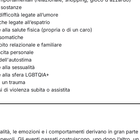
 sostanze
ifficoltà legate all’umore
he legate all’espatrio
e alla salute fisica (propria o di un caro)
osomatiche
bito relazionale e familiare
scita personale
ell'autostima
e alla sessualità
te alla sfera LGBTQIA+
i un trauma
 di violenza subita o assistita
lità, le emozioni e i comportamenti derivano in gran parte d
evoli. Gli eventi passati costruiscono, uno dopo l’altro, u