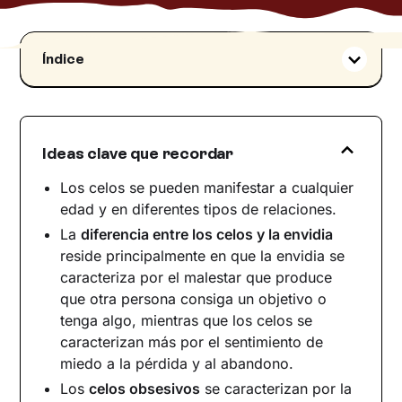
Índice
Qué son los celos: significado
¿Cómo se manifiestan los celos? Síntomas y
características
Ideas clave que recordar
Los síntomas de la persona celosa
¿Por qué una persona es celosa?
Los celos se pueden manifestar a cualquier
edad y en diferentes tipos de relaciones.
Características de las personas celosas
La
diferencia entre los celos y la envidia
Celos en la mujer y celos en el hombre
reside principalmente en que la envidia se
Tipos de celos
caracteriza por el malestar que produce
Celos patológicos
que otra persona consiga un objetivo o
Cómo superar los celos
tenga algo, mientras que los celos se
caracterizan más por el sentimiento de
miedo a la pérdida y al abandono.
Los
celos obsesivos
se caracterizan por la