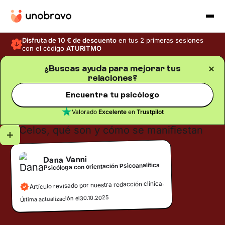
Disfruta de 10 € de descuento
en tus 2 primeras sesiones
con el código
ATURITMO
¿Buscas ayuda para mejorar tus
relaciones?
Relaciones
Blog
/
Tiempo de lectura
5
min
Celos, qué son y cómo se
Encuentra tu psicólogo
manifiestan
Valorado
Excelente
en
Trustpilot
Dana Vanni
Psicóloga con orientación Psicoanalítica
Artículo revisado por nuestra redacción clínica.
30.10.2025
Última actualización el