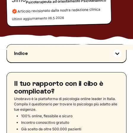
Psicoterapeuta ad orientamento Psicodinamico
Articolo revisionato dalla nostra redazione clinica
6.5.2026
Ultimo aggiornamento il
Indice
Chi è lo psicologo alimentare
Il processo diagnostico nei disturbi alimentari
Assessment e strumenti di valutazione
Il tuo rapporto con il cibo è
Diagnosi differenziale e complessità clinica
complicato?
Psicologia e alimentazione: il benessere passa
Unobravo è la piattaforma di psicologia online leader in Italia.
anche dal cibo
Compila il questionario per trovare lo psicologo più adatto alle
tue esigenze.
Come aiutare chi ha un disturbo alimentare
100% online, flessibile e sicuro
Panoramica aggiornata dei disturbi alimentari:
Incontro conoscitivo gratuito
oltre anoressia e bulimia
Già scelto da oltre 500.000 pazienti