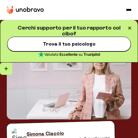
Cerchi supporto per il tuo rapporto col
cibo?
Alimentazione
Blog
/
5
minuti di lettura
Lo psicologo alimentare
Trova il tuo psicologo
Valutato
Eccellente
su
Trustpilot
Simona Ciaccio