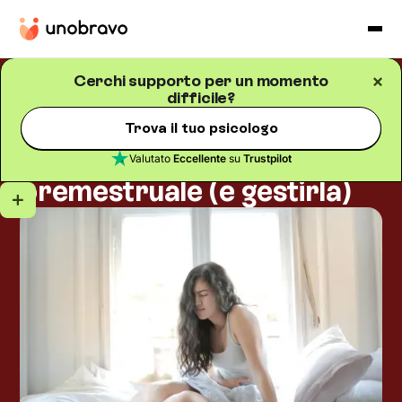
Cerchi supporto per un momento
difficile?
Psicologia della salute
Blog
/
5
minuti di lettura
L'altalena prima del ciclo:
Trova il tuo psicologo
vivere con la sindrome
Valutato
Eccellente
su
Trustpilot
premestruale (e gestirla)