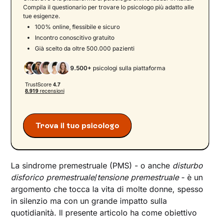
Compila il questionario per trovare lo psicologo più adatto alle
Stile di vita e benessere
tue esigenze.
Supporto psicologico
100% online, flessibile e sicuro
Incontro conoscitivo gratuito
Conclusioni
Già scelto da oltre 500.000 pazienti
9.500+
psicologi sulla piattaforma
Trova il tuo psicologo
La sindrome premestruale (PMS) - o anche
disturbo
disforico premestruale
/
tensione premestruale
- è un
argomento che tocca la vita di molte donne, spesso
in silenzio ma con un grande impatto sulla
quotidianità. Il presente articolo ha come obiettivo