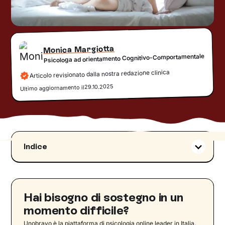
Monica Margiotta
Psicologa ad orientamento Cognitivo-Comportamentale
Articolo revisionato dalla nostra redazione clinica
29.10.2025
Ultimo aggiornamento il
Indice
Fattori contribuenti
Impatto sulla salute mentale
Diagnosi e monitoraggio
Hai bisogno di sostegno in un
Il percorso verso la diagnosi di PMS
momento difficile?
Gestione e trattamento
Unobravo è la piattaforma di psicologia online leader in Italia.