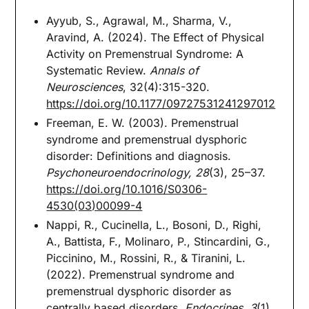
Ayyub, S., Agrawal, M., Sharma, V.,
Aravind, A. (2024). The Effect of Physical
Activity on Premenstrual Syndrome: A
Systematic Review.
Annals of
Neurosciences
, 32(4):315-320.
https://doi.org/10.1177/09727531241297012
Freeman, E. W. (2003). Premenstrual
syndrome and premenstrual dysphoric
disorder: Definitions and diagnosis.
Psychoneuroendocrinology, 28
(3), 25–37.
https://doi.org/10.1016/S0306-
4530(03)00099-4
Nappi, R., Cucinella, L., Bosoni, D., Righi,
A., Battista, F., Molinaro, P., Stincardini, G.,
Piccinino, M., Rossini, R., & Tiranini, L.
(2022). Premenstrual syndrome and
premenstrual dysphoric disorder as
centrally based disorders.
Endocrines, 3
(1),