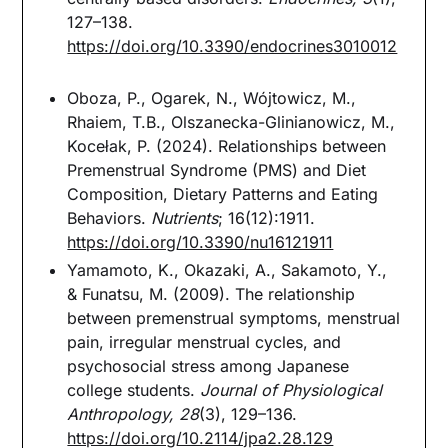
127–138.
https://doi.org/10.3390/endocrines3010012
Oboza, P., Ogarek, N., Wójtowicz, M.,
Rhaiem, T.B., Olszanecka-Glinianowicz, M.,
Kocełak, P. (2024). Relationships between
Premenstrual Syndrome (PMS) and Diet
Composition, Dietary Patterns and Eating
Behaviors.
Nutrients
; 16(12):1911.
https://doi.org/10.3390/nu16121911
Yamamoto, K., Okazaki, A., Sakamoto, Y.,
& Funatsu, M. (2009). The relationship
between premenstrual symptoms, menstrual
pain, irregular menstrual cycles, and
psychosocial stress among Japanese
college students.
Journal of Physiological
Anthropology, 28
(3), 129–136.
https://doi.org/10.2114/jpa2.28.129