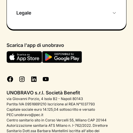
Chi siamo
Legale
Colloquio conoscitivo gratuito
Informativa privacy calendario
Psicologo in chat
Informativa privacy paziente
Psicologi per aree di intervento
Scarica l'app di unobravo
Termini e condizioni
Aiuto urgente
Informativa Privacy
FAQ
Dichiarazione di Accessibilità
Blog
Cookie policy
Test psicologici
Gestisci cookie
UNOBRAVO s.r.l. Società Benefit
Podcast di psicologia
via Giovanni Porzio, 4 Isola B2 - Napoli 80143
Partita IVA 09516691210 Iscrizione al REA N°1037793
Corporate
Capitale sociale euro 14.125,04 sottoscritto e versato
PEC:unobravo@pec.it
Psicologo italiano all'estero
Centro sanitario sito in Corso Vercelli 55, Milano CAP 20144
Autorizzazione sanitaria ATS Milano n. I-762/2022. Direttore
Sala stampa
Sanitario Dott.ssa Barbara Mantellini iscritta all'albo dei