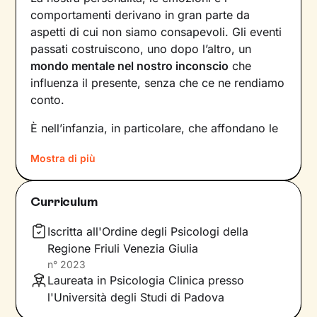
comportamenti derivano in gran parte da
aspetti di cui non siamo consapevoli. Gli eventi
passati costruiscono, uno dopo l’altro, un
mondo mentale nel nostro inconscio
che
influenza il presente, senza che ce ne rendiamo
conto.
È nell’infanzia, in particolare, che affondano le
radici di tanti nostri modi di essere, di pensare
Mostra di più
e agire: le
esperienze vissute in famiglia
,
infatti, vengono apprese, memorizzate e
riproposte nelle relazioni successive.
Curriculum
Individuare e comprendere questi meccanismi -
che in età adulta si attivano in maniera
Iscritta all'Ordine degli Psicologi della
automatica - è la chiave per innescare il
Regione Friuli Venezia Giulia
cambiamento.
n°
2023
Laureata in Psicologia Clinica presso
Conoscere noi stessi significa
portare alla luce
l'Università degli Studi di Padova
ciò che per tanto tempo è rimasto dietro le