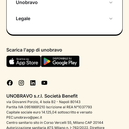
Unobravo
Chi siamo
Legale
Colloquio conoscitivo gratuito
Informativa privacy calendario
Psicologo in chat
Informativa privacy paziente
Psicologi per aree di intervento
Scarica l'app di unobravo
Termini e condizioni
Aiuto urgente
Informativa Privacy
FAQ
Dichiarazione di Accessibilità
Blog
Cookie policy
Test psicologici
Gestisci cookie
UNOBRAVO s.r.l. Società Benefit
Podcast di psicologia
via Giovanni Porzio, 4 Isola B2 - Napoli 80143
Partita IVA 09516691210 Iscrizione al REA N°1037793
Corporate
Capitale sociale euro 14.125,04 sottoscritto e versato
PEC:unobravo@pec.it
Psicologo italiano all'estero
Centro sanitario sito in Corso Vercelli 55, Milano CAP 20144
Autorizzazione sanitaria ATS Milano n. I-762/2022. Direttore