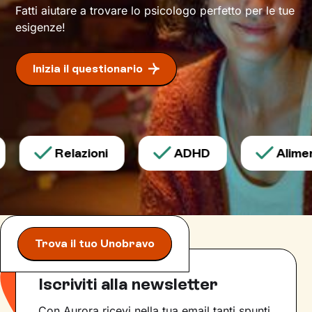
Fatti aiutare a trovare lo psicologo perfetto per le tue
esigenze!
Inizia il questionario
Relazioni
ADHD
Aliment
Trova il tuo Unobravo
Iscriviti alla newsletter
Con Aurora ricevi nella tua email tanti spunti