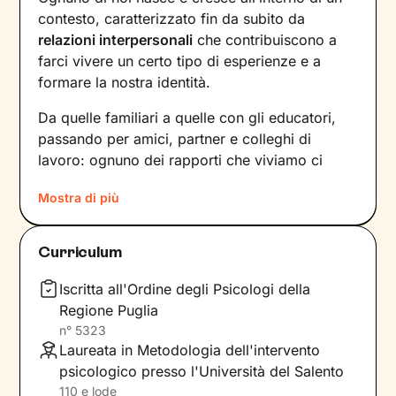
contesto, caratterizzato fin da subito da
relazioni interpersonali
che contribuiscono a
farci vivere un certo tipo di esperienze e a
formare la nostra identità.
Da quelle familiari a quelle con gli educatori,
passando per amici, partner e colleghi di
lavoro: ognuno dei rapporti che viviamo ci
forgia e, allo stesso tempo, rispecchia le
Mostra di più
dinamiche che abbiamo sperimentato fino a
quel momento. Anche le
emozioni
che
proviamo e i
pensieri
che concepiamo sono
Curriculum
influenzati dal contesto relazionale in cui siamo
cresciuti.
Iscritta all'Ordine degli Psicologi della
Regione Puglia
Per superare momenti difficili e raggiungere un
n°
5323
maggiore benessere bisogna comprendere
Laureata in Metodologia dell'intervento
quali siano gli elementi che non ci
psicologico presso l'Università del Salento
rappresentano più e quali i
bisogni
110 e lode