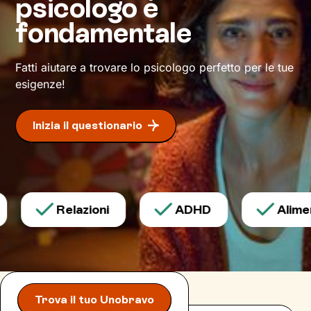
psicologo è
fondamentale
Fatti aiutare a trovare lo psicologo perfetto per le tue
esigenze!
Inizia il questionario
Relazioni
ADHD
Aliment
Trova il tuo Unobravo