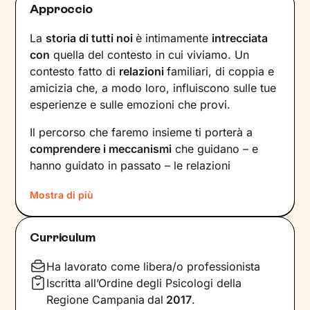
Approccio
La
storia di tutti noi
è intimamente
intrecciata
con
quella del contesto in cui viviamo. Un
contesto fatto di
relazioni
familiari, di coppia e
amicizia che, a modo loro, influiscono sulle tue
esperienze e sulle emozioni che provi.
Il percorso che faremo insieme ti porterà a
comprendere i meccanismi
che guidano – e
hanno guidato in passato – le relazioni
all’interno del tuo nucleo familiare e non solo.
Mostra di più
Vedrai il tuo mondo sotto una luce diversa e
scoprirai
nuovi significati
alla base di ciò che
stai vivendo oggi.
Curriculum
Imparerai a trasformare alcuni elementi che non
Ha lavorato come libera/o professionista
ti rappresentano più e scoprirai dentro di te
Iscritta all’Ordine degli Psicologi della
competenze e potenzialità
che non sapevi di
Regione Campania
dal
2017
.
avere. Davanti ai tuoi occhi compariranno