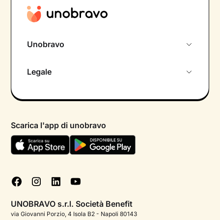
Unobravo
Chi siamo
Legale
Colloquio conoscitivo gratuito
Informativa privacy calendario
Psicologo in chat
Informativa privacy paziente
Psicologi per aree di intervento
Scarica l'app di unobravo
Termini e condizioni
Aiuto urgente
Informativa Privacy
FAQ
Dichiarazione di Accessibilità
Blog
Cookie policy
Test psicologici
Gestisci cookie
UNOBRAVO s.r.l. Società Benefit
Podcast di psicologia
via Giovanni Porzio, 4 Isola B2 - Napoli 80143