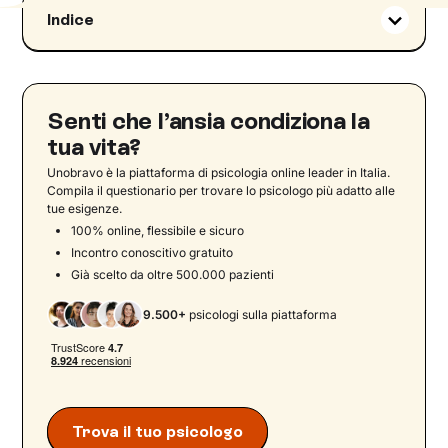
Indice
Cherofobia: significato
Cosa teme chi soffre di cherofobia?
Come riconoscere la cherofobia: i sintomi
Senti che l’ansia condiziona la
Da dove viene la cherofobia? Le cause
tua vita?
Come superare la paura della felicità
Unobravo è la piattaforma di psicologia online leader in Italia.
Compila il questionario per trovare lo psicologo più adatto alle
Libri sulla cherofobia
tue esigenze.
100% online, flessibile e sicuro
Incontro conoscitivo gratuito
Già scelto da oltre 500.000 pazienti
9.500+
psicologi sulla piattaforma
Trova il tuo psicologo