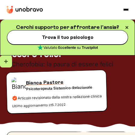
Cerchi supporto per affrontare l'ansia?
Ansia
Blog
/
5
minuti di lettura
Trova il tuo psicologo
Cherofobia: la paura di
Valutato
Eccellente
su
Trustpilot
essere felici
Bianca Pastore
Psicoterapeuta Sistemico-Relazionale
Articolo revisionato dalla nostra redazione clinica
15.7.2022
Ultimo aggiornamento il