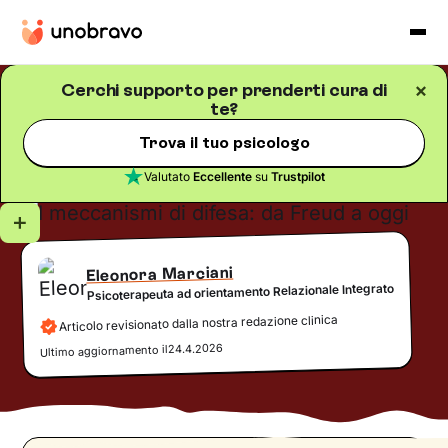
Cerchi supporto per prenderti cura di
te?
Salute mentale
Blog
/
5
minuti di lettura
I meccanismi di difesa: da
Trova il tuo psicologo
Freud a oggi
Valutato
Eccellente
su
Trustpilot
Eleonora Marciani
Psicoterapeuta ad orientamento Relazionale Integrato
Articolo revisionato dalla nostra redazione clinica
24.4.2026
Ultimo aggiornamento il