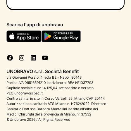
Informativa privacy calendario
Psicologo in chat
Informativa privacy paziente
Psicologi per aree di intervento
Scarica l'app di unobravo
Termini e condizioni
Aiuto urgente
Informativa Privacy
FAQ
Dichiarazione di Accessibilità
Blog
Cookie policy
Test psicologici
Gestisci cookie
UNOBRAVO s.r.l. Società Benefit
Podcast di psicologia
via Giovanni Porzio, 4 Isola B2 - Napoli 80143
Partita IVA 09516691210 Iscrizione al REA N°1037793
Corporate
Capitale sociale euro 14.125,04 sottoscritto e versato
PEC:unobravo@pec.it
Psicologo italiano all'estero
Centro sanitario sito in Corso Vercelli 55, Milano CAP 20144
Autorizzazione sanitaria ATS Milano n. I-762/2022. Direttore
Approfondimenti sulla salute mentale
Sanitario Dott.ssa Barbara Mantellini iscritta all'albo dei
Medici Chirurghi della provincia di Milano, n° 37532
Sala stampa
©Unobravo 2026 / All Rights Reserved
Bandi e premi