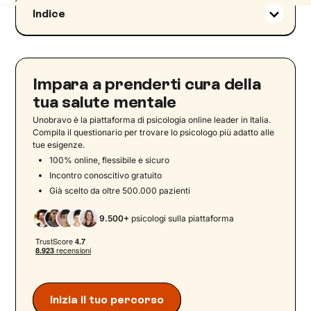
Indice
Cosa sono i meccanismi di difesa?
Breve storia dei meccanismi di difesa
A cosa servono i meccanismi di difesa?
Impara a prenderti cura della
I meccanismi di difesa dell’Io: difese primarie e
tua salute mentale
secondarie
Unobravo è la piattaforma di psicologia online leader in Italia.
Disturbi di personalità e meccanismi di difesa
Compila il questionario per trovare lo psicologo più adatto alle
tue esigenze.
L’importanza dei meccanismi di difesa
100% online, flessibile e sicuro
Come riconoscere i meccanismi di difesa nella
Incontro conoscitivo gratuito
vita quotidiana
Già scelto da oltre 500.000 pazienti
Prendere consapevolezza delle proprie difese
9.500+
psicologi sulla piattaforma
psicologiche
Inizia il tuo percorso