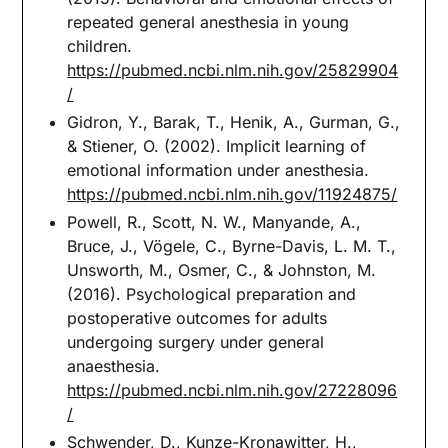
repeated general anesthesia in young
children.
https://pubmed.ncbi.nlm.nih.gov/25829904
/
Gidron, Y., Barak, T., Henik, A., Gurman, G.,
& Stiener, O. (2002). Implicit learning of
emotional information under anesthesia.
https://pubmed.ncbi.nlm.nih.gov/11924875/
Powell, R., Scott, N. W., Manyande, A.,
Bruce, J., Vögele, C., Byrne-Davis, L. M. T.,
Unsworth, M., Osmer, C., & Johnston, M.
(2016). Psychological preparation and
postoperative outcomes for adults
undergoing surgery under general
anaesthesia.
https://pubmed.ncbi.nlm.nih.gov/27228096
/
Schwender, D., Kunze-Kronawitter, H.,