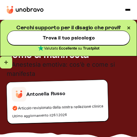
Cerchi supporto per il disagio che provi?
Disturbi psichici
Blog
/
5
minuti di lettura
Trova il tuo psicologo
Anestesia emotiva: cos’è e
Valutato
Eccellente
su
Trustpilot
come si manifesta
Antonella Russo
Articolo revisionato dalla nostra redazione clinica
26.1.2026
Ultimo aggiornamento il