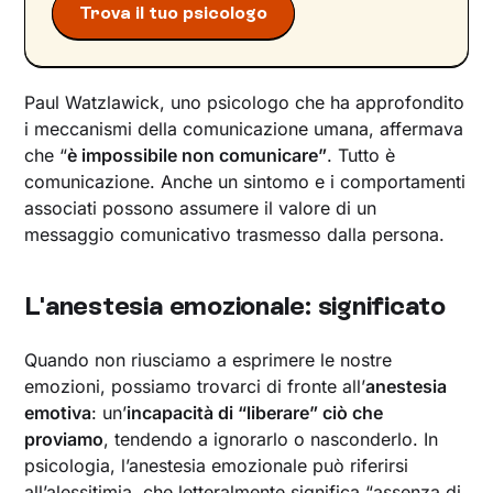
emotiva
Trova il tuo psicologo
Anestesia emotiva: la cura in un percorso
terapeutico
Anestesia emotiva: libri per approfondire
Paul Watzlawick, uno psicologo che ha approfondito
Esercizi pratici per riconnettersi con le proprie
i meccanismi della comunicazione umana, affermava
emozioni
che “
è impossibile non comunicare”
. Tutto è
comunicazione. Anche un sintomo e i comportamenti
Ritrova il contatto con le tue emozioni: puoi
iniziare un percorso di psicoterapia online con
associati possono assumere il valore di un
Unobravo
messaggio comunicativo trasmesso dalla persona.
L'anestesia emozionale: significato
Quando non riusciamo a esprimere le nostre
emozioni, possiamo trovarci di fronte all’
anestesia
emotiva
: un’
incapacità di “liberare” ciò che
proviamo
, tendendo a ignorarlo o nasconderlo. In
psicologia, l’anestesia emozionale può riferirsi
all’
alessitimia
, che letteralmente significa “assenza di