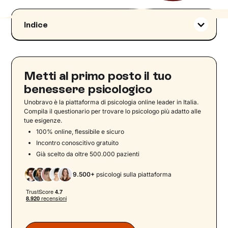
Indice
L'anestesia emozionale: significato
L'anestesia emotiva nelle persone che
somatizzano
Metti al primo posto il tuo
Anestesia emotiva come difesa
benessere psicologico
Anestesia emozionale nelle relazioni
Unobravo è la piattaforma di psicologia online leader in Italia.
Anestesia emozionale e depersonalizzazione
Compila il questionario per trovare lo psicologo più adatto alle
tue esigenze.
Anestesia dei sentimenti: le somatizzazioni
100% online, flessibile e sicuro
Anestesia emozionale: c’è una cura?
Incontro conoscitivo gratuito
Già scelto da oltre 500.000 pazienti
Cosa fare se si soffre di manifestazioni
psicosomatiche?
9.500+
psicologi sulla piattaforma
Modelli teorici e clinici dell’anestesia emotiva
Manifestazioni corporee e conseguenze
cliniche dell’anestesia emotiva
Tecniche terapeutiche per la riattivazione