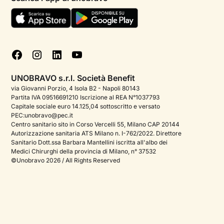
Termini e condizioni
Aiuto urgente
Informativa Privacy
FAQ
Dichiarazione di Accessibilità
Blog
Cookie policy
Test psicologici
Gestisci cookie
UNOBRAVO s.r.l. Società Benefit
Podcast di psicologia
via Giovanni Porzio, 4 Isola B2 - Napoli 80143
Partita IVA 09516691210 Iscrizione al REA N°1037793
Corporate
Capitale sociale euro 14.125,04 sottoscritto e versato
PEC:unobravo@pec.it
Psicologo italiano all'estero
Centro sanitario sito in Corso Vercelli 55, Milano CAP 20144
Autorizzazione sanitaria ATS Milano n. I-762/2022. Direttore
Approfondimenti sulla salute mentale
Sanitario Dott.ssa Barbara Mantellini iscritta all'albo dei
Medici Chirurghi della provincia di Milano, n° 37532
Sala stampa
©Unobravo 2026 / All Rights Reserved
Bandi e premi
Posizioni aperte
Contattaci