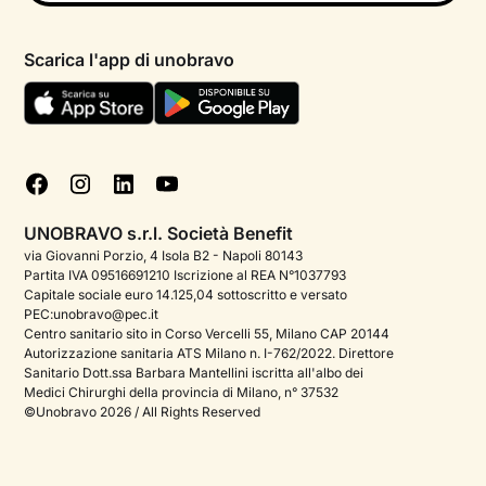
Psicologo in chat
Informativa privacy paziente
Psicologi per aree di intervento
Scarica l'app di unobravo
Termini e condizioni
Aiuto urgente
Informativa Privacy
FAQ
Dichiarazione di Accessibilità
Blog
Cookie policy
Test psicologici
Gestisci cookie
UNOBRAVO s.r.l. Società Benefit
Podcast di psicologia
via Giovanni Porzio, 4 Isola B2 - Napoli 80143
Partita IVA 09516691210 Iscrizione al REA N°1037793
Corporate
Capitale sociale euro 14.125,04 sottoscritto e versato
PEC:unobravo@pec.it
Psicologo italiano all'estero
Centro sanitario sito in Corso Vercelli 55, Milano CAP 20144
Autorizzazione sanitaria ATS Milano n. I-762/2022. Direttore
Sala stampa
Sanitario Dott.ssa Barbara Mantellini iscritta all'albo dei
Medici Chirurghi della provincia di Milano, n° 37532
Bandi e premi
©Unobravo 2026 / All Rights Reserved
Posizioni aperte