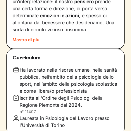
un’interpretazione: il nostro
pensiero
prende
una certa forma e direzione, ci porta verso
determinate
emozioni e azioni
, e spesso ci
allontana dal benessere che desideriamo. Una
sorta di circolo vizioso, insomma.
Mostra di più
Si può interrompere questo circuito,
innescando un
cambiamento che porti a una
maggiore serenità
? Certo che sì, andando a
Curriculum
intervenire proprio sui pensieri e i
comportamenti che lo generano.
Ha lavorato nelle risorse umane, nella sanità
pubblica, nell’ambito della psicologia dello
Il mio compito sarà quello di accompagnarti in
sport, nell’ambito della psicologia scolastica
questo processo, aiutandoti prima di tutto a
e come libera/o professionista
diventare
consapevole di tutto quello
che
Iscritta all'Ordine degli Psicologi della
influenza l’interpretazione degli eventi della tua
Regione Piemonte
dal
2024
.
vita. Ti insegnerò a
potenziare le tue risorse
,
n°
11407
acquisire nuove abilità e raggiungere obiettivi
Laureata in Psicologia del Lavoro presso
specifici, attraverso
esercizi e tecniche
in linea
l’Università di Torino
con i tuoi bisogni e valori.