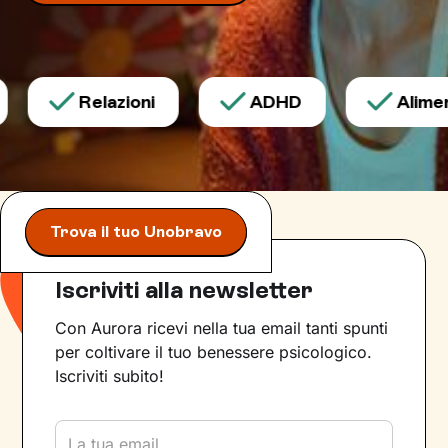
Relazioni
ADHD
Aliment
Trova il tuo Unobravo
Iscriviti alla newsletter
Con Aurora ricevi nella tua email tanti spunti
per coltivare il tuo benessere psicologico.
Iscriviti subito!