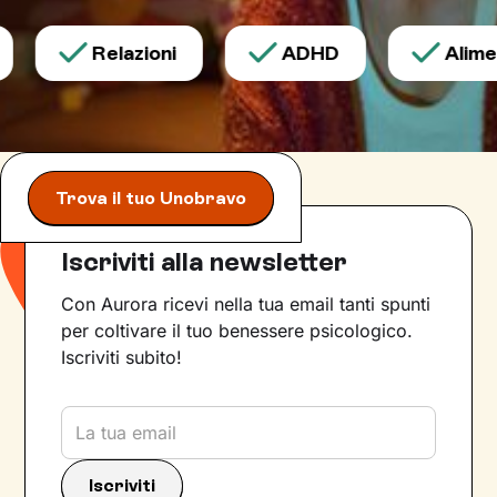
Relazioni
ADHD
Aliment
Trova il tuo Unobravo
Iscriviti alla newsletter
Con Aurora ricevi nella tua email tanti spunti
per coltivare il tuo benessere psicologico.
Iscriviti subito!