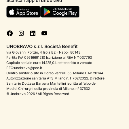
Scarica l'app di unobravo
Termini e condizioni
Aiuto urgente
Informativa Privacy
FAQ
Dichiarazione di Accessibilità
Blog
Cookie policy
Test psicologici
Gestisci cookie
UNOBRAVO s.r.l. Società Benefit
Podcast di psicologia
via Giovanni Porzio, 4 Isola B2 - Napoli 80143
Partita IVA 09516691210 Iscrizione al REA N°1037793
Corporate
Capitale sociale euro 14.125,04 sottoscritto e versato
PEC:unobravo@pec.it
Psicologo italiano all'estero
Centro sanitario sito in Corso Vercelli 55, Milano CAP 20144
Autorizzazione sanitaria ATS Milano n. I-762/2022. Direttore
Approfondimenti sulla salute mentale
Sanitario Dott.ssa Barbara Mantellini iscritta all'albo dei
Medici Chirurghi della provincia di Milano, n° 37532
Sala stampa
©Unobravo 2026 / All Rights Reserved
Bandi e premi
Posizioni aperte
Contattaci