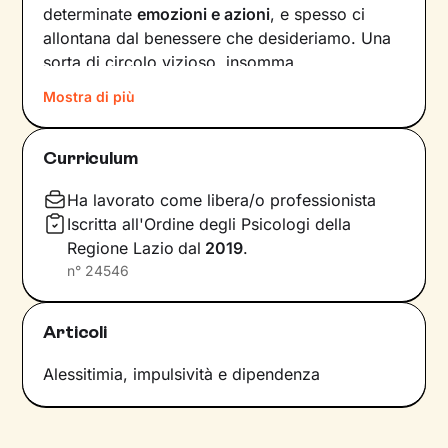
determinate
emozioni e azioni
, e spesso ci
allontana dal benessere che desideriamo. Una
sorta di circolo vizioso, insomma.
Mostra di più
Si può interrompere questo circuito,
innescando un
cambiamento che porti a una
maggiore serenità
? Certo che sì, andando a
Curriculum
intervenire proprio sui pensieri e i
comportamenti che lo generano.
Ha lavorato come libera/o professionista
Iscritta all'Ordine degli Psicologi della
Il mio compito sarà quello di accompagnarti in
Regione Lazio
dal
2019
.
questo processo, aiutandoti prima di tutto a
n°
24546
diventare
consapevole di tutto quello
che
influenza l’interpretazione degli eventi della tua
Articoli
vita. Ti insegnerò a
potenziare le tue risorse
,
acquisire nuove abilità e raggiungere obiettivi
Alessitimia, impulsività e dipendenza
specifici, attraverso
esercizi e tecniche
in linea
con i tuoi bisogni e valori.
Immagina il percorso come una scalata in