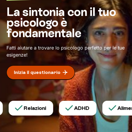
inedito di affrontare gli eventi della vita e a un
La sintonia con il tuo
maggiore benessere
.
psicologo è
fondamentale
Fatti aiutare a trovare lo psicologo perfetto per le tue
esigenze!
Inizia il questionario
Relazioni
ADHD
Aliment