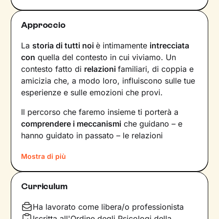
Approccio
La
storia di tutti noi
è intimamente
intrecciata
con
quella del contesto in cui viviamo. Un
contesto fatto di
relazioni
familiari, di coppia e
amicizia che, a modo loro, influiscono sulle tue
esperienze e sulle emozioni che provi.
Il percorso che faremo insieme ti porterà a
comprendere i meccanismi
che guidano – e
hanno guidato in passato – le relazioni
all’interno del tuo nucleo
Mostra di più
familiare e non solo. Vedrai il tuo mondo sotto
una luce diversa e scoprirai
nuovi significati
Curriculum
alla base di ciò che stai vivendo oggi.
Ha lavorato come libera/o professionista
Imparerai a trasformare alcuni elementi che non
Iscritta all'Ordine degli Psicologi della