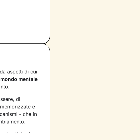
a aspetti di cui
n
mondo mentale
onto.
essere, di
, memorizzate e
canismi - che in
ambiamento.
asto dietro le