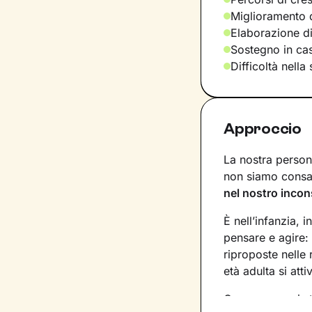
Miglioramento d
Elaborazione d
Sostegno in casi
Difficoltà nella
Approccio
La nostra persona
non siamo consap
nel nostro incon
È nell’infanzia, i
pensare e agire:
riproposte nelle
età adulta si att
Conoscere noi st