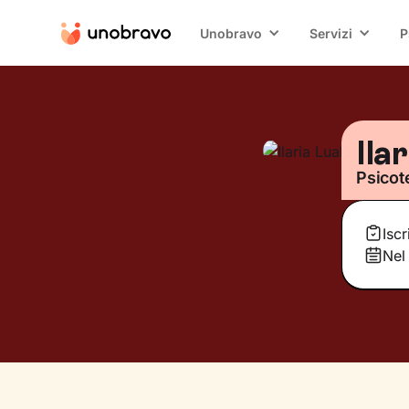
Unobravo
Servizi
P
Ila
Psicot
Isc
Nel