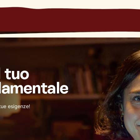
l tuo
damentale
 tue esigenze!