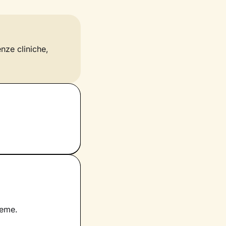
enze cliniche,
ieme.