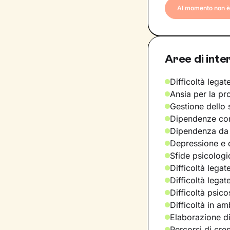
Al momento non è 
Aree di inte
Difficoltà legate
Ansia per la pr
Gestione dello 
Dipendenze com
Dipendenza da
Depressione e d
Sfide psicologic
Difficoltà legat
Difficoltà legat
Difficoltà psic
Difficoltà in am
Elaborazione di
Percorsi di cre