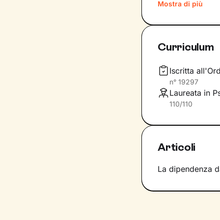
quinte: raggiung
Mostra di più
svincolare il pre
Nel percorso che
Curriculum
aiutandoti a far
e
come ti relazioni
definiscono ma d
Iscritta all'
n°
19297
Questo ti consent
Laureata in P
individuare risor
110/110
Articoli
La dipendenza d