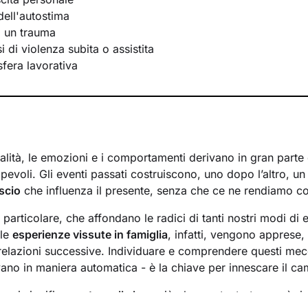
ell'autostima
i un trauma
 di violenza subita o assistita
 sfera lavorativa
lità, le emozioni e i comportamenti derivano in gran parte d
evoli. Gli eventi passati costruiscono, uno dopo l’altro, u
scio
che influenza il presente, senza che ce ne rendiamo c
n particolare, che affondano le radici di tanti nostri modi di 
 le
esperienze vissute in famiglia
, infatti, vengono apprese
 relazioni successive. Individuare e comprendere questi mec
ivano in maniera automatica - è la chiave per innescare il c
essi significa
portare alla luce
ciò che per tanto tempo è rim