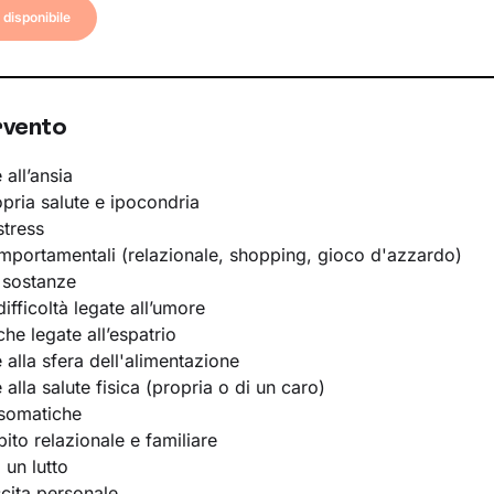
disponibile
rvento
 all’ansia
opria salute e ipocondria
stress
portamentali (relazionale, shopping, gioco d'azzardo)
 sostanze
ifficoltà legate all’umore
he legate all’espatrio
e alla sfera dell'alimentazione
e alla salute fisica (propria o di un caro)
osomatiche
bito relazionale e familiare
 un lutto
scita personale