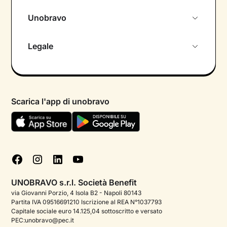
Unobravo
Chi siamo
Legale
Colloquio conoscitivo gratuito
Informativa privacy calendario
Psicologo in chat
Informativa privacy paziente
Psicologi per aree di intervento
Scarica l'app di unobravo
Termini e condizioni
Aiuto urgente
Informativa Privacy
FAQ
Dichiarazione di Accessibilità
Blog
Cookie policy
Test psicologici
Gestisci cookie
UNOBRAVO s.r.l. Società Benefit
Podcast di psicologia
via Giovanni Porzio, 4 Isola B2 - Napoli 80143
Partita IVA 09516691210 Iscrizione al REA N°1037793
Corporate
Capitale sociale euro 14.125,04 sottoscritto e versato
PEC:unobravo@pec.it
Psicologo italiano all'estero