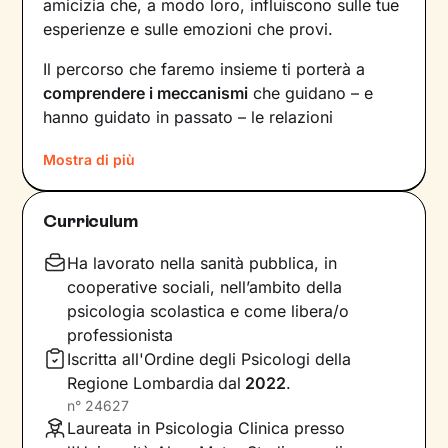
amicizia che, a modo loro, influiscono sulle tue
esperienze e sulle emozioni che provi.
Il percorso che faremo insieme ti porterà a
comprendere i meccanismi
che guidano – e
hanno guidato in passato – le relazioni
all’interno del tuo nucleo
Mostra di più
familiare e non solo. Vedrai il tuo mondo sotto
una luce diversa e scoprirai
nuovi significati
Curriculum
alla base di ciò che stai vivendo oggi.
Ha lavorato nella sanità pubblica, in
Imparerai a trasformare alcuni elementi che non
cooperative sociali, nell’ambito della
ti rappresentano più e scoprirai dentro di te
psicologia scolastica e come libera/o
competenze e potenzialità
che non sapevi di
professionista
avere. Davanti ai tuoi occhi compariranno
Iscritta all'Ordine degli Psicologi della
nuove strade da percorrere, un passo dopo
Regione Lombardia
dal
2022
.
l’altro, verso il
cambiamento positivo
che
n°
24627
desideri.
Laureata in Psicologia Clinica presso