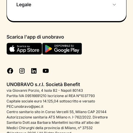
Chi siamo
Legale
Colloquio conoscitivo gratuito
Informativa privacy calendario
Psicologo in chat
Informativa privacy paziente
Psicologi per aree di intervento
Scarica l'app di unobravo
Termini e condizioni
Aiuto urgente
Informativa Privacy
FAQ
Dichiarazione di Accessibilità
Blog
Cookie policy
Test psicologici
Gestisci cookie
UNOBRAVO s.r.l. Società Benefit
Podcast di psicologia
via Giovanni Porzio, 4 Isola B2 - Napoli 80143
Partita IVA 09516691210 Iscrizione al REA N°1037793
Corporate
Capitale sociale euro 14.125,04 sottoscritto e versato
PEC:unobravo@pec.it
Psicologo italiano all'estero
Centro sanitario sito in Corso Vercelli 55, Milano CAP 20144
Autorizzazione sanitaria ATS Milano n. I-762/2022. Direttore
Approfondimenti sulla salute mentale
Sanitario Dott.ssa Barbara Mantellini iscritta all'albo dei
Medici Chirurghi della provincia di Milano, n° 37532
Sala stampa