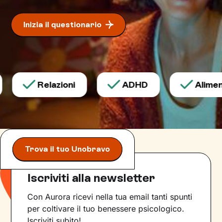
Inizia il questionario
Relazioni
ADHD
Aliment
Trova il tuo Unobravo
Iscriviti alla newsletter
Con Aurora ricevi nella tua email tanti spunti
per coltivare il tuo benessere psicologico.
Iscriviti subito!