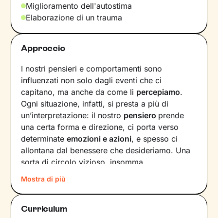
Miglioramento dell'autostima
Elaborazione di un trauma
Approccio
I nostri pensieri e comportamenti sono
influenzati non solo dagli eventi che ci
capitano, ma anche da come li
percepiamo
.
Ogni situazione, infatti, si presta a più di
un’interpretazione: il nostro
pensiero
prende
una certa forma e direzione, ci porta verso
determinate
emozioni e azioni
, e spesso ci
allontana dal benessere che desideriamo. Una
sorta di circolo vizioso, insomma.
Mostra di più
Si può interrompere questo circuito,
innescando un
cambiamento che porti a una
maggiore serenità
? Certo che sì, andando a
Curriculum
intervenire proprio sui pensieri e i