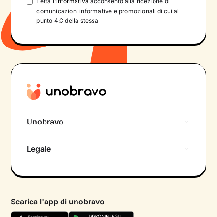
Letta l'
informativa
acconsento alla ricezione di
comunicazioni informative e promozionali di cui al
punto 4.C della stessa
Unobravo
Chi siamo
Legale
Colloquio conoscitivo gratuito
Informativa privacy calendario
Psicologo in chat
Informativa privacy paziente
Psicologi per aree di intervento
Scarica l'app di unobravo
Termini e condizioni
Aiuto urgente