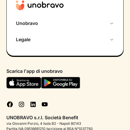
Unobravo
Chi siamo
Legale
Colloquio conoscitivo gratuito
Informativa privacy calendario
Psicologo in chat
Informativa privacy paziente
Psicologi per aree di intervento
Scarica l'app di unobravo
Termini e condizioni
Aiuto urgente
Informativa Privacy
FAQ
Dichiarazione di Accessibilità
Blog
Cookie policy
Test psicologici
Gestisci cookie
UNOBRAVO s.r.l. Società Benefit
Podcast di psicologia
via Giovanni Porzio, 4 Isola B2 - Napoli 80143
Partita IVA 09516691210 Iscrizione al REA N°1037793