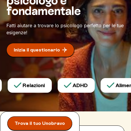
psicologo è
fondamentale
Fatti aiutare a trovare lo psicologo perfetto per le tue
esigenze!
Inizia il questionario
Relazioni
ADHD
Aliment
Trova il tuo Unobravo