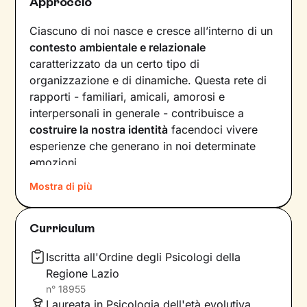
Approccio
Ciascuno di noi nasce e cresce all’interno di un
contesto ambientale e relazionale
caratterizzato da un certo tipo di
organizzazione e di dinamiche. Questa rete di
rapporti - familiari, amicali, amorosi e
interpersonali in generale - contribuisce a
costruire la nostra identità
facendoci vivere
esperienze che generano in noi determinate
emozioni.
Mostra di più
Quando il benessere viene a mancare, la
motivazione è da ricercare proprio all’interno
delle dinamiche relazionali, passate e presenti.
Curriculum
Nel nostro percorso insieme andremo a
lavorare prima di tutto sulla
consapevolezza
,
Iscritta all'Ordine degli Psicologi della
poi sulla
costruzione di nuovi significati
che ti
Regione Lazio
aiuteranno a vedere il mondo sotto una luce
n°
18955
Laureata in Psicologia dell'età evolutiva
diversa.